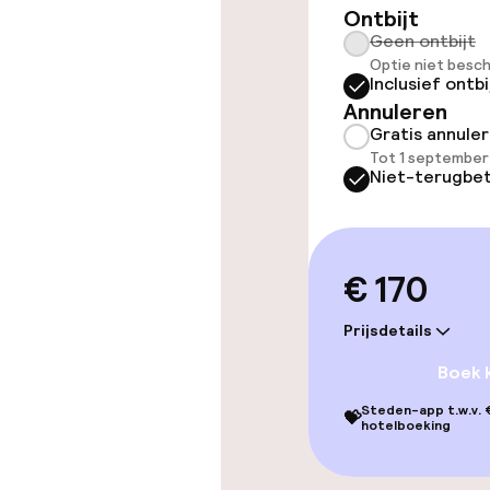
Kamers
Ontbijt
Geen ontbijt
Voor toeganke
Optie niet besch
geoptimalise
Inclusief ontbi
beschikbaar
Annuleren
Gratis annule
Tot 1 september
Niet-terugbet
Entertainment
Gratis wifi
€ 170
Prijsdetails
Eet- en drinkd
Boek 
Ontbijtbuffet
Steden-app t.w.v. €
💝
hotelboeking