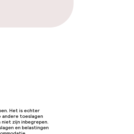
pen. Het is echter
e andere toeslagen
 niet zijn inbegrepen.
slagen en belastingen
ccommodatie.