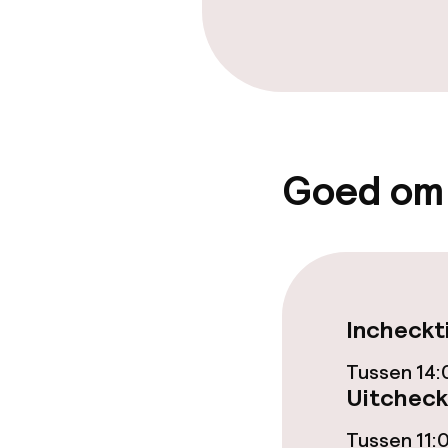
Schoonmaakvo
Wasservice
Beleid
Goed om
Overal rookvri
Vrijgezellenf
feesten niet 
Incheckt
Tussen 14:
Uitcheck
Tussen 11: