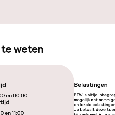
orzieningen
 te weten
j
eesten of andere
toegestaan
ijd
Belastingen
00 en 00:00
BTW is altijd inbegre
mogelijk dat sommig
tijd
en lokale belastingen
Je betaalt deze toe
00 en 11:00
bij aankomst in je a