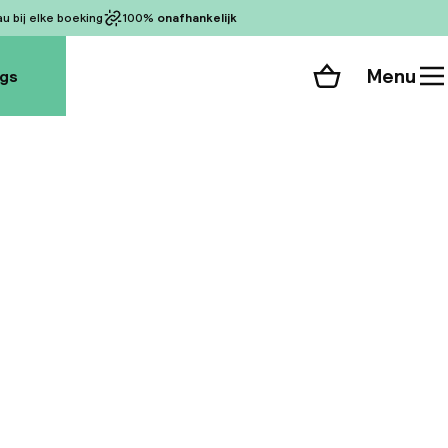
 bij elke boeking
100%
onafhankelijk
Menu
ogs
Winkelmand
Bekijk de kamers
alle 38 foto’s