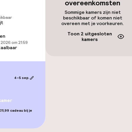
overeenkomsten
Sommige kamers zijn niet
lijkheid
ikbaar
beschikbaar of komen niet
erde kamers
jt
overeen met je voorkeuren.
Toon 2 uitgesloten
ren
kamers
 2026 om 21:59
aalbaar
4–5 sep.
iensten
kamer
11,99 cadeau bij je