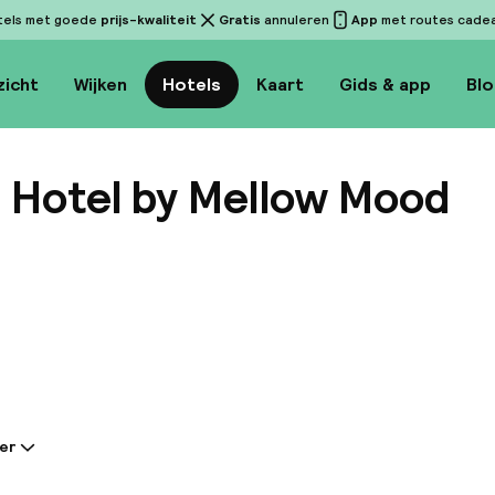
tels met goede
prijs-kwaliteit
Gratis
annuleren
App
met routes cadeau
zicht
Wijken
Hotels
Kaart
Gids & app
Bl
Hotel by Mellow Mood
Bekijk 
er
tie gedeeld door de accommodatie: