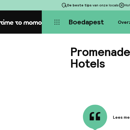
De beste tips
van onze locals
Ho
Boedapest
Over
Home
Promenade 
Hotels
Lees me
Informa