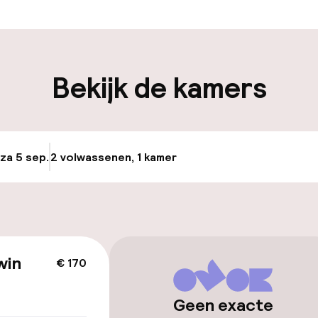
edewerkers
iliteit
Bekijk de kamers
keren
 za 5 sep.
2 volwassenen, 1 kamer
Update beschikba
id
ltoegankelijk
Voor toegankelij
geoptimaliseerd
beschikbaar
win
€ 170
Geen exacte