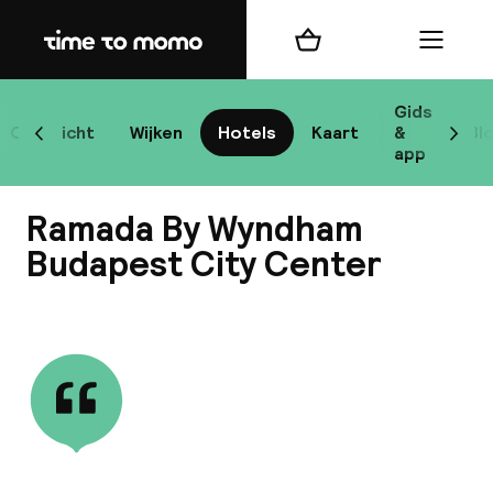
Home
Winkelmand
Menu
Bo
Gids
Overzicht
Wijken
Hotels
Kaart
&
Bl
Scroll naar links
Scrol
app
Bes
Ramada By Wyndham
Budapest City Center
Bekijk alle
bes
Reis
W
Mij