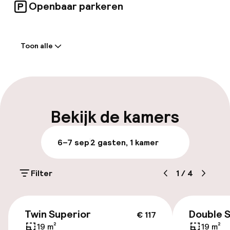
Openbaar parkeren
Welkom
Toon alle
Receptie: 24 uur geopend
Meertalige medewerkers
Bagageruimte
Bekijk de kamers
Parkeren & mobiliteit
6–7 sep
2 gasten, 1 kamer
Parkeergelegenheid op eigen terrein
(buiten)
Filter
1
/
4
€ 25,00 per dag
€ 117
Openbaar parkeren
Twin Superior
Double 
€ 117
19 m²
19 m²