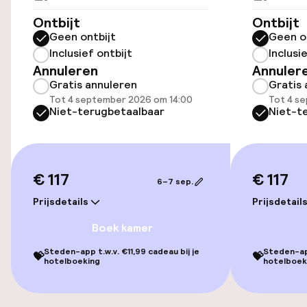
Ontbijt
Ontbijt
Toegankelijkheid
Geen ontbijt
Geen o
Inclusief ontbijt
Inclusi
Overal rolstoeltoegankelijk
Annuleren
Annuler
Gratis annuleren
Gratis 
Lift
Tot 4 september 2026 om 14:00
Tot 4 s
Niet-terugbetaalbaar
Niet-t
Zwemmen & wellness
Fitnessruimte / gym
€ 117
€ 117
6–7 sep.
Prijsdetails
Prijsdetail
Entertainment
Boek kamer
Gratis wifi
Steden-app t.w.v. €11,99 cadeau bij je
Steden-app
💝
💝
hotelboeking
hotelboek
Eet- en drinkdiensten