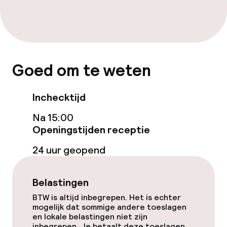
Ontbijtbuffet
Schoonmaakvoorzieningen
Goed om te weten
Wasservice
Inchecktijd
Beleid
Na 15:00
Openingstijden receptie
Overal rookvrij
24 uur geopend
Belastingen
BTW is altijd inbegrepen. Het is echter
mogelijk dat sommige andere toeslagen
en lokale belastingen niet zijn
inbegrepen. Je betaalt deze toeslagen