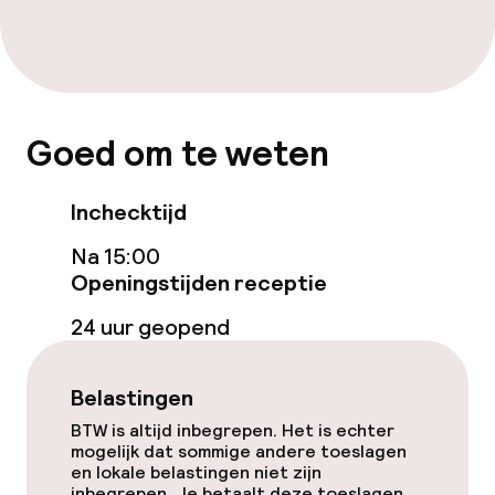
Ontbijtbuffet
Schoonmaakvoorzieningen
Goed om te weten
Wasservice
Inchecktijd
Beleid
Na 15:00
Openingstijden receptie
Overal rookvrij
24 uur geopend
Belastingen
BTW is altijd inbegrepen. Het is echter
mogelijk dat sommige andere toeslagen
en lokale belastingen niet zijn
inbegrepen. Je betaalt deze toeslagen