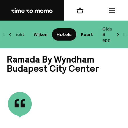
Home
Winkelmand
Menu
Bo
Gids
Overzicht
Wijken
Hotels
Kaart
&
Bl
Scroll naar links
Scrol
app
Bes
Ramada By Wyndham
Budapest City Center
Bekijk alle
bes
Reis
W
Mij