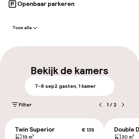
Openbaar parkeren
Welkom
Toon alle
Receptie: 24 uur geopend
Meertalige medewerkers
Bagageruimte
Bekijk de kamers
Parkeren & mobiliteit
7–8 sep
2 gasten, 1 kamer
Parkeergelegenheid op eigen terrein
(buiten)
Filter
1
/
2
€ 25,00 per dag
€ 135
Openbaar parkeren
Twin Superior
Double 
€ 135
19 m²
30 m²