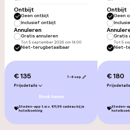
Ontbijt
Ontbijt
Toegankelijkheid
Geen ontbijt
Geen o
Inclusief ontbijt
Inclusi
Overal rolstoeltoegankelijk
Annuleren
Annuler
Gratis annuleren
Gratis 
Lift
Tot 5 september 2026 om 14:00
Tot 5 s
Niet-terugbetaalbaar
Niet-t
Zwemmen & wellness
Fitnessruimte / gym
€ 135
€ 180
7–8 sep.
Prijsdetails
Prijsdetail
Entertainment
Boek kamer
Gratis wifi
Steden-app t.w.v. €11,99 cadeau bij je
Steden-app
💝
💝
hotelboeking
hotelboek
Eet- en drinkdiensten