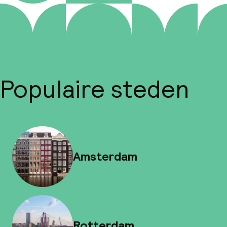
Populaire steden
Amsterdam
Rotterdam