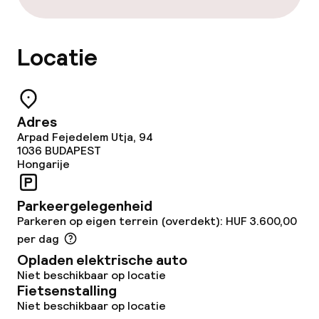
Restaurant
Locatie
Bar
Eet- en drinkdiensten
Adres
Arpad Fejedelem Utja, 94
Ontbijtbuffet
1036
BUDAPEST
Hongarije
Lunch à la carte
Parkeergelegenheid
Diner à la carte
Parkeren op eigen terrein (overdekt): HUF 3.600,00
per dag
Roomservice
Opladen elektrische auto
Niet beschikbaar op locatie
Fietsenstalling
Dieetopties
Niet beschikbaar op locatie