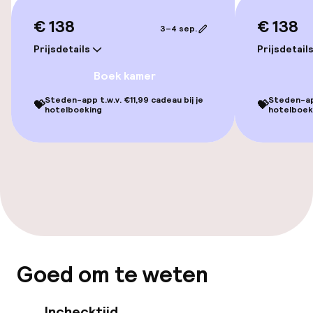
Overal rolstoeltoegankelijk
€ 138
€ 138
3–4 sep.
Lift
Prijsdetails
Prijsdetail
Voor toegankelijkheid
Boek kamer
geoptimaliseerde kamers beschikbaar
Steden-app t.w.v. €11,99 cadeau bij je
Steden-app
💝
💝
hotelboeking
hotelboek
Kamers
Voor toegankelijkheid
geoptimaliseerde kamers beschikbaar
Zwemmen & wellness
Zoetwater binnenzwembad
Goed om te weten
Verwarmd binnenzwembad
Inchecktijd