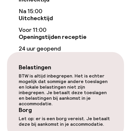
Hot tub
Na 15:00
Stoombad
Uitchecktijd
Voor 11:00
Spacentrum
Openingstijden receptie
Spa behandelingen
24 uur geopend
Massage
Belastingen
Fitnessruimte / gym
BTW is altijd inbegrepen. Het is echter
mogelijk dat sommige andere toeslagen
en lokale belastingen niet zijn
Entertainment
inbegrepen. Je betaalt deze toeslagen
en belastingen bij aankomst in je
accommodatie.
Gratis wifi
Borg
Let op: er is een borg vereist. Je betaalt
deze bij aankomst in je accommodatie.
Eet- en drinkgelegenheden