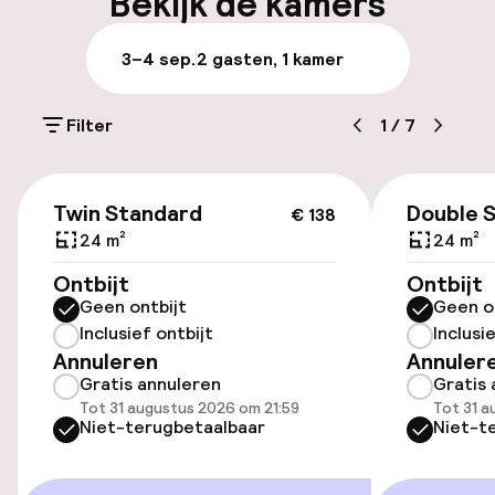
Bekijk de kamers
Laat uitchecken mogelijk
3–4 sep.
2 gasten, 1 kamer
Meertalige medewerkers
Filter
1
/
7
Parkeren & mobiliteit
€ 138
Parkeergelegenheid op eigen terrein
Twin Standard
Double 
€ 138
(buiten)
24 m²
24 m²
HUF 3.600,00 per dag
Ontbijt
Ontbijt
Geen ontbijt
Geen o
Openbaar parkeren
Inclusief ontbijt
Inclusi
Annuleren
Annuler
Transferservice
Gratis annuleren
Gratis 
Tot 31 augustus 2026 om 21:59
Tot 31 a
Niet-terugbetaalbaar
Niet-t
Toegankelijkheid