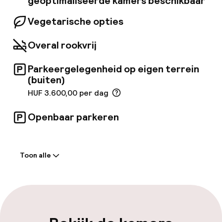
geoptimaliseerde kamers beschikbaar
Vegetarische opties
Overal rookvrij
Parkeergelegenheid op eigen terrein
(buiten)
HUF 3.600,00 per dag
Openbaar parkeren
Welkom
Toon alle
Receptie: 24 uur geopend
Vroeg inchecken mogelijk
Vroeg uitchecken mogelijk