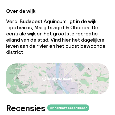
Speciale dieetopties
Over de wijk
Glutenvrije opties
Verdi Budapest Aquincum ligt in de wijk
Vegetarische opties
Lipótváros, Margitsziget & Óboeda. De
centrale wijk en het grootste recreatie-
eiland van de stad. Vind hier het dagelijkse
Schoonmaakvoorzieningen
leven aan de rivier en het oudst bewoonde
district.
Wasservice
Zakelijke faciliteiten
Bekijk de kaart
Conferentieruimte
Vergaderruimte
Recensies
Binnenkort beschikbaar