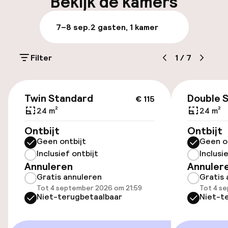
Bekijk de kamers
Laat uitchecken mogelijk
7–8 sep.
2 gasten, 1 kamer
Meertalige medewerkers
Filter
1
/
7
Parkeren & mobiliteit
€ 115
Parkeergelegenheid op eigen terrein
Twin Standard
Double 
€ 115
(buiten)
24 m²
24 m²
HUF 3.600,00 per dag
Ontbijt
Ontbijt
Geen ontbijt
Geen o
Openbaar parkeren
Inclusief ontbijt
Inclusi
Annuleren
Annuler
Transferservice
Gratis annuleren
Gratis 
Tot 4 september 2026 om 21:59
Tot 4 s
Niet-terugbetaalbaar
Niet-t
Toegankelijkheid