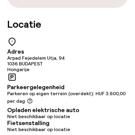
Restaurant
Locatie
Bar
Eet- en drinkdiensten
Adres
Arpad Fejedelem Utja, 94
Ontbijtbuffet
1036
BUDAPEST
Hongarije
Lunch à la carte
Parkeergelegenheid
Diner à la carte
Parkeren op eigen terrein (overdekt): HUF 3.600,00
per dag
Roomservice
Opladen elektrische auto
Niet beschikbaar op locatie
Fietsenstalling
Dieetopties
Niet beschikbaar op locatie