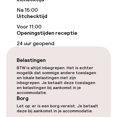
Hot tub
Na 15:00
Stoombad
Uitchecktijd
Voor 11:00
Spacentrum
Openingstijden receptie
Spa behandelingen
24 uur geopend
Massage
Belastingen
Fitnessruimte / gym
BTW is altijd inbegrepen. Het is echter
mogelijk dat sommige andere toeslagen
en lokale belastingen niet zijn
Entertainment
inbegrepen. Je betaalt deze toeslagen
en belastingen bij aankomst in je
accommodatie.
Gratis wifi
Borg
Let op: er is een borg vereist. Je betaalt
deze bij aankomst in je accommodatie.
Eet- en drinkgelegenheden