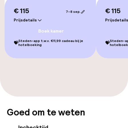
Overal rolstoeltoegankelijk
€ 115
€ 115
7–8 sep.
Lift
Prijsdetails
Prijsdetail
Voor toegankelijkheid
Boek kamer
geoptimaliseerde kamers beschikbaar
Steden-app t.w.v. €11,99 cadeau bij je
Steden-app
💝
💝
hotelboeking
hotelboek
Kamers
Voor toegankelijkheid
geoptimaliseerde kamers beschikbaar
Zwemmen & wellness
Zoetwater binnenzwembad
Goed om te weten
Verwarmd binnenzwembad
Inchecktijd