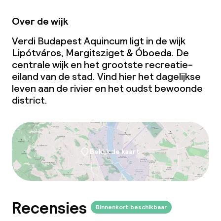
Speciale dieetopties
Over de wijk
Glutenvrije opties
Verdi Budapest Aquincum ligt in de wijk
Vegetarische opties
Lipótváros, Margitsziget & Óboeda. De
centrale wijk en het grootste recreatie-
eiland van de stad. Vind hier het dagelijkse
Schoonmaakvoorzieningen
leven aan de rivier en het oudst bewoonde
district.
Wasservice
Zakelijke faciliteiten
Bekijk de kaart
Conferentieruimte
Vergaderruimte
Recensies
Binnenkort beschikbaar