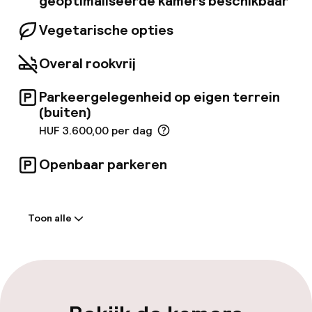
geoptimaliseerde kamers beschikbaar
Vegetarische opties
Overal rookvrij
Parkeergelegenheid op eigen terrein
(buiten)
HUF 3.600,00 per dag
Openbaar parkeren
Welkom
Toon alle
Receptie: 24 uur geopend
Vroeg inchecken mogelijk
Vroeg uitchecken mogelijk