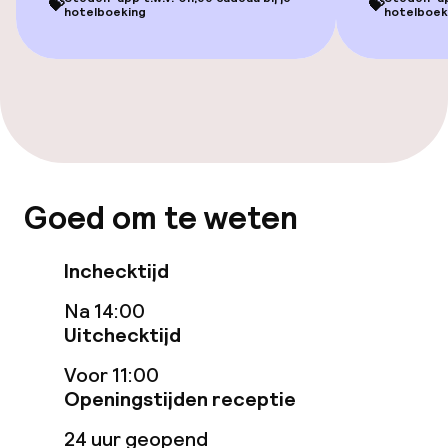
💝
💝
geoptimaliseerde kamers beschikbaar
hotelboeking
hotelboek
Zwemmen & wellness
Fitnessruimte / gym
Entertainment
Goed om te weten
Gratis wifi
Inchecktijd
Zonneterras
Na 14:00
Uitchecktijd
Eet- en drinkgelegenheden
Voor 11:00
Restaurant
Openingstijden receptie
24 uur geopend
Bar