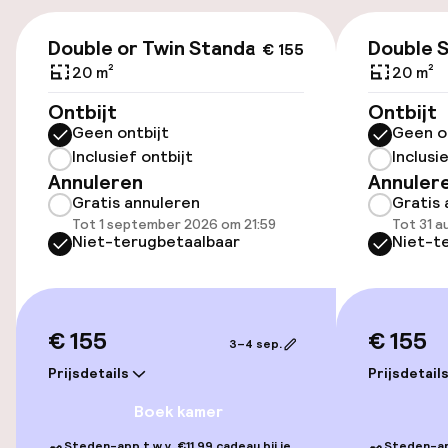
€ 155
Luchthavenshuttle
Double or Twin Standard
Double 
€ 155
20 m²
20 m²
Transferservice
Ontbijt
Ontbijt
Geen ontbijt
Geen o
Inclusief ontbijt
Inclusi
Toegankelijkheid
Annuleren
Annuler
Gratis annuleren
Gratis 
Overal rolstoeltoegankelijk
Tot 1 september 2026 om 21:59
Tot 31 a
Niet-terugbetaalbaar
Niet-t
Lift
Voor toegankelijkheid
geoptimaliseerde kamers beschikbaar
€ 155
€ 155
3–4 sep.
Prijsdetails
Prijsdetail
Kamers
Boek kamer
Voor toegankelijkheid
Steden-app t.w.v. €11,99 cadeau bij je
Steden-app