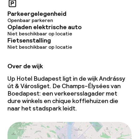
Glutenvrije opties
Parkeergelegenheid
Openbaar parkeren
Vegetarische opties
Opladen elektrische auto
Niet beschikbaar op locatie
Fietsenstalling
Schoonmaakvoorzieningen
Niet beschikbaar op locatie
Wasservice
Over de wijk
Up Hotel Budapest ligt in de wijk Andrássy
Zakelijke faciliteiten
út & Városliget. De Champs-Élysées van
Boedapest: een verkeersslagader met
Conferentieruimte
dure winkels en chique koffiehuizen die
naar het stadspark leidt.
Vergaderruimte
Beleid