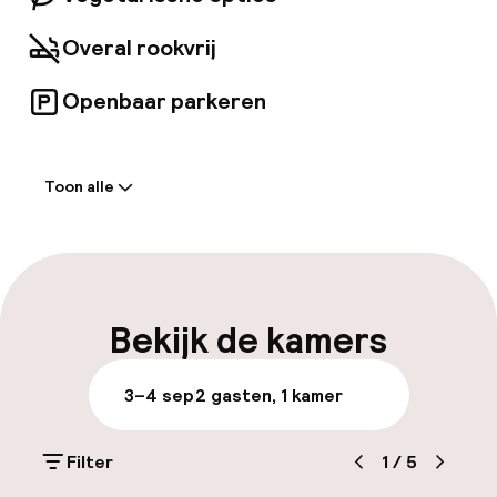
Overal rookvrij
Openbaar parkeren
Welkom
Toon alle
Receptie: 24 uur geopend
Express check-in mogelijk
Meertalige medewerkers
Bekijk de kamers
Bagageruimte
3–4 sep
2 gasten, 1 kamer
Parkeren & mobiliteit
Filter
1
/
5
Openbaar parkeren