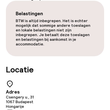
Belastingen
Eet- en drinkdiensten
BTW is altijd inbegrepen. Het is echter
mogelijk dat sommige andere toeslagen
Ontbijtbuffet
en lokale belastingen niet zijn
inbegrepen. Je betaalt deze toeslagen
Lunchbuffet
en belastingen bij aankomst in je
accommodatie.
Lunch à la carte
Diner à la carte
Locatie
Roomservice
Adres
Dieetopties
Csengery u., 31
1067
Budapest
Speciale dieetopties
Hongarije