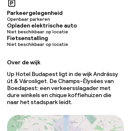
Glutenvrije opties
Parkeergelegenheid
Openbaar parkeren
Vegetarische opties
Opladen elektrische auto
Niet beschikbaar op locatie
Fietsenstalling
Schoonmaakvoorzieningen
Niet beschikbaar op locatie
Wasservice
Over de wijk
Up Hotel Budapest ligt in de wijk Andrássy
Zakelijke faciliteiten
út & Városliget. De Champs-Élysées van
Boedapest: een verkeersslagader met
Conferentieruimte
dure winkels en chique koffiehuizen die
naar het stadspark leidt.
Vergaderruimte
Beleid