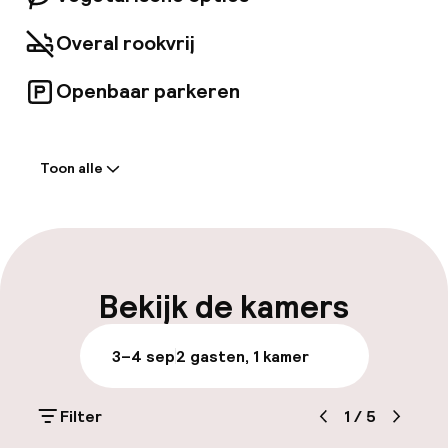
Overal rookvrij
Openbaar parkeren
Welkom
Toon alle
Receptie: 24 uur geopend
Express check-in mogelijk
Meertalige medewerkers
Bekijk de kamers
Bagageruimte
3–4 sep
2 gasten, 1 kamer
Parkeren & mobiliteit
Filter
1
/
5
Openbaar parkeren