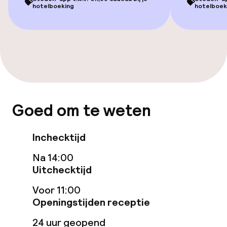
💝
💝
geoptimaliseerde kamers beschikbaar
hotelboeking
hotelboek
Zwemmen & wellness
Fitnessruimte / gym
Entertainment
Goed om te weten
Gratis wifi
Inchecktijd
Zonneterras
Na 14:00
Uitchecktijd
Eet- en drinkgelegenheden
Voor 11:00
Restaurant
Openingstijden receptie
24 uur geopend
Bar