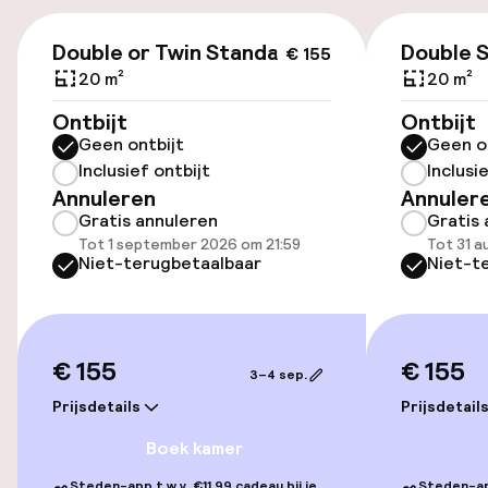
€ 155
Luchthavenshuttle
Double or Twin Standard
Double 
€ 155
20 m²
20 m²
Transferservice
Ontbijt
Ontbijt
Geen ontbijt
Geen o
Inclusief ontbijt
Inclusi
Toegankelijkheid
Annuleren
Annuler
Gratis annuleren
Gratis 
Overal rolstoeltoegankelijk
Tot 1 september 2026 om 21:59
Tot 31 a
Niet-terugbetaalbaar
Niet-t
Lift
Voor toegankelijkheid
geoptimaliseerde kamers beschikbaar
€ 155
€ 155
3–4 sep.
Prijsdetails
Prijsdetail
Kamers
Boek kamer
Voor toegankelijkheid
Steden-app t.w.v. €11,99 cadeau bij je
Steden-app