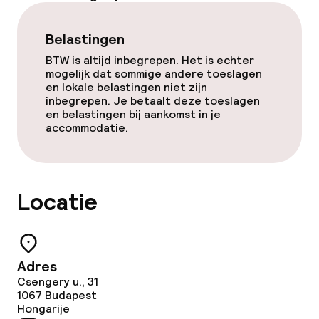
Belastingen
Eet- en drinkdiensten
BTW is altijd inbegrepen. Het is echter
mogelijk dat sommige andere toeslagen
Ontbijtbuffet
en lokale belastingen niet zijn
inbegrepen. Je betaalt deze toeslagen
Lunchbuffet
en belastingen bij aankomst in je
accommodatie.
Lunch à la carte
Diner à la carte
Locatie
Roomservice
Adres
Dieetopties
Csengery u., 31
1067
Budapest
Speciale dieetopties
Hongarije