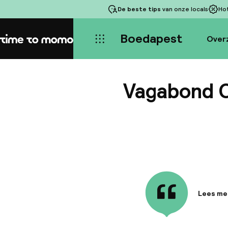
De beste tips
van onze locals
Ho
Boedapest
Over
Home
Vagabond C
Lees me
Informa
The Vaga
Collecti