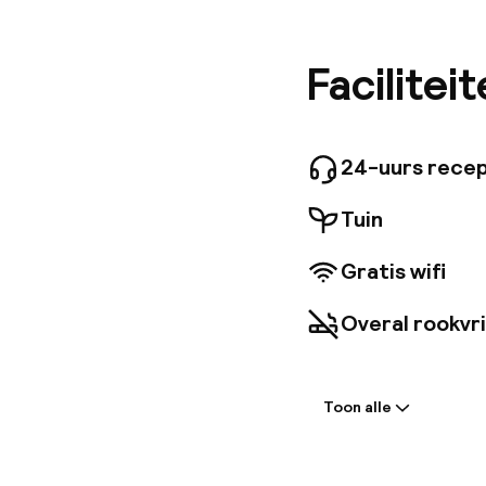
self-ser
ideaal z
appartem
Facilitei
handdoek
schone l
24-uurs recep
Tuin
Gratis wifi
Overal rookvri
Welkom
Toon alle
Receptie: 24 
Self-service i