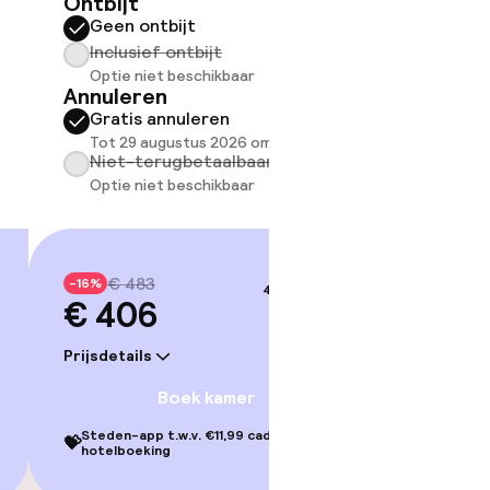
Ontbijt
Geen ontbijt
Somm
besch
Inclusief ontbijt
overe
Optie niet beschikbaar
Annuleren
Too
Gratis annuleren
Tot 29 augustus 2026 om 21:59
Niet-terugbetaalbaar
Optie niet beschikbaar
€ 483
-16%
4–5 sep.
€ 406
Prijsdetails
Boek kamer
Steden-app t.w.v. €11,99 cadeau bij je
💝
hotelboeking