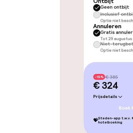
Ontbijt
Geen ontbijt
Entertainment
Inclusief ontbi
Optie niet besch
Annuleren
Gratis wifi
Gratis annule
Tot 29 augustus
Tuin
Niet-terugbet
Optie niet besch
Beleid
€ 385
-16%
€ 324
Overal rookvri
Prijsdetails
Vrijgezellenf
feesten niet 
Boek 
Steden-app t.w.v. €
💝
hotelboeking