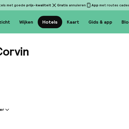
tels met goede
prijs-kwaliteit
Gratis
annuleren
App
met routes cadeau
zicht
Wijken
Hotels
Kaart
Gids & app
Bl
orvin
Bekijk
er
tie gedeeld door de accommodatie:
bond Corvin, een recente toevoeging aan de Vagabo
on, opende in december 2016 in een bruisende wijk va