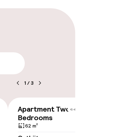
tle
arheid
1
/
3
Apartment Two
€ 406
€ 483
Bedrooms
62 m²
ov