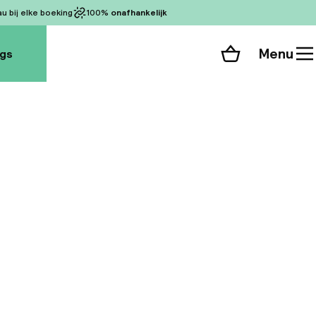
 bij elke boeking
100%
onafhankelijk
Menu
ogs
Winkelmand
Bekijk de kamers
 alle 39 foto’s
nd Hotels
n Budapest. Dit