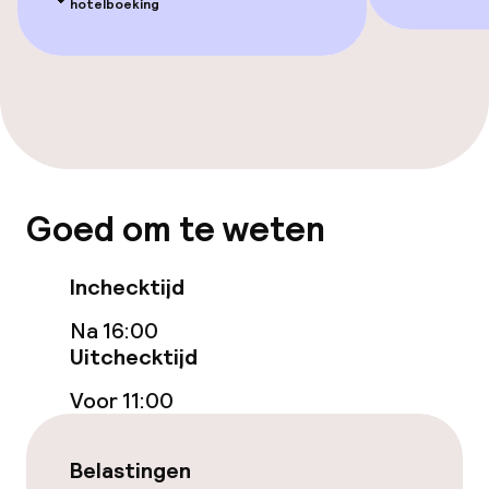
Tuin
hotelboeking
Terras
Beleid
Overal rookvrij
Goed om te weten
Vrijgezellenfeesten of andere feesten
niet toegestaan
Inchecktijd
Na 16:00
Uitchecktijd
Voor 11:00
Belastingen