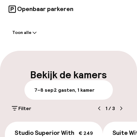
Openbaar parkeren
Welkom
Toon alle
Self-service inchecken (kiosk)
Express check-in mogelijk
Express check-out mogelijk
Bekijk de kamers
Meertalige medewerkers
7–8 sep
2 gasten, 1 kamer
Parkeren & mobiliteit
Filter
1
/
3
Parkeergelegenheid op eigen terrein
(buiten)
€ 249
€ 15,00 per dag
Studio Superior With
Suite Wi
€ 249