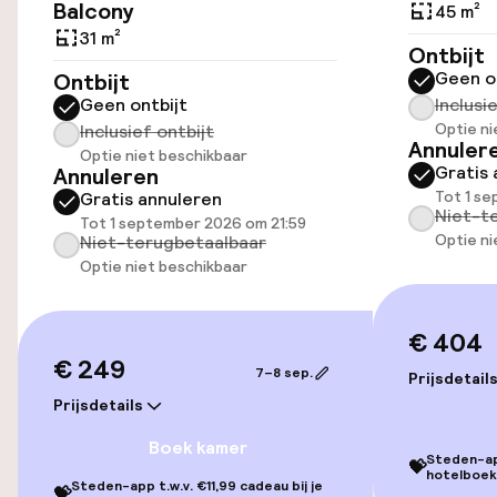
Balcony
45 m²
Parkeergelegenheid op eigen terrein
31 m²
Ontbijt
(binnen)
Geen o
Ontbijt
€ 17,00 per dag
Geen ontbijt
Inclusi
Optie ni
Inclusief ontbijt
Openbaar parkeren
Annuler
Optie niet beschikbaar
Gratis 
Annuleren
Luchthavenshuttle
Tot 1 s
Gratis annuleren
Niet-t
Tot 1 september 2026 om 21:59
Optie ni
Niet-terugbetaalbaar
Toegankelijkheid
Optie niet beschikbaar
Lift
€ 404
€ 249
7–8 sep.
Prijsdetail
Entertainment
Prijsdetails
Boek kamer
Gratis wifi
Steden-app
💝
hotelboek
Steden-app t.w.v. €11,99 cadeau bij je
💝