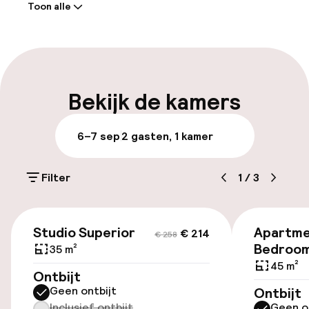
Toon alle
Self-service inchecken (kiosk)
Express check-in mogelijk
Meertalige medewerkers
Bekijk de kamers
Parkeren & mobiliteit
6–7 sep
2 gasten, 1 kamer
Parkeergelegenheid op eigen terrein
(buiten)
Filter
1
/
3
€ 20,00 per dag
€ 214
€ 258
Openbaar parkeren
Studio Superior
Apartme
€ 214
€ 258
Bedroo
35 m²
Luchthavenshuttle
45 m²
Ontbijt
Geen ontbijt
Ontbijt
Transferservice
Inclusief ontbijt
Geen o