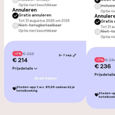
Optie niet beschikbaar
Inclusi
Annuleren
Optie ni
Toegankelijkheid
Gratis annuleren
Annuler
Tot 31 augustus 2026 om 21:59
Gratis 
Lift
Niet-terugbetaalbaar
Tot 31 a
Optie niet beschikbaar
Niet-t
Optie ni
Entertainment
€ 258
Gratis wifi
-17%
6–7 sep.
€ 214
€ 28
-17%
€ 236
Tuin
Prijsdetails
Prijsdetail
Boek kamer
Terras
Steden-app t.w.v. €11,99 cadeau bij je
💝
hotelboeking
Steden-app
💝
Beleid
hotelboek
Overal rookvrij