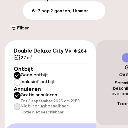
Bagageruimte
6–7 sep
2 gasten, 1 kamer
Parkeren & mobiliteit
Filter
Parkeergelegenheid op eigen terrein
(buiten)
€ 284
Gratis parkeren
Double Deluxe City View
€ 284
27 m²
Parkeerservice
G
Ontbijt
ov
Geen ontbijt
Openbaar parkeren
Inclusief ontbijt
Sommi
Annuleren
beschi
Luchthavenshuttle
overeen
Gratis annuleren
Tot 3 september 2026 om 21:59
Transferservice
Toon
Niet-terugbetaalbaar
Optie niet beschikbaar
Toegankelijkheid