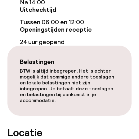
Na 14:00
Uitchecktijd
Entertainment
Tussen 06:00 en 12:00
Openingstijden receptie
Gratis wifi
24 uur geopend
TV lounge
Belastingen
Eet- en drinkgelegenheden
BTW is altijd inbegrepen. Het is echter
mogelijk dat sommige andere toeslagen
en lokale belastingen niet zijn
Restaurant
inbegrepen. Je betaalt deze toeslagen
en belastingen bij aankomst in je
Bar
accommodatie.
Eet- en drinkdiensten
Locatie
Lunch à la carte