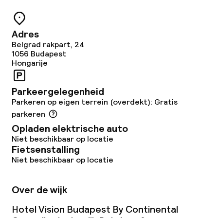
Lunch, vast menu
Adres
Diner à la carte
Belgrad rakpart, 24
1056
Budapest
Hongarije
Roomservice
Parkeergelegenheid
Dieetopties
Parkeren op eigen terrein (overdekt): Gratis
parkeren
Speciale dieetopties
Opladen elektrische auto
Niet beschikbaar op locatie
Glutenvrije opties
Fietsenstalling
Niet beschikbaar op locatie
Vegetarische opties
Over de wijk
Schoonmaakvoorzieningen
Hotel Vision Budapest By Continental