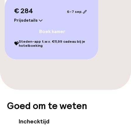
Overal rolstoeltoegankelijk
€ 284
6–7 sep.
Prijsdetails
Lift
Boek kamer
Voor toegankelijkheid
Steden-app t.w.v. €11,99 cadeau bij je
geoptimaliseerde kamers beschikbaar
💝
hotelboeking
Kamers
Voor toegankelijkheid
geoptimaliseerde kamers beschikbaar
Zwemmen & wellness
Goed om te weten
Massage
Inchecktijd
Fitnessruimte / gym