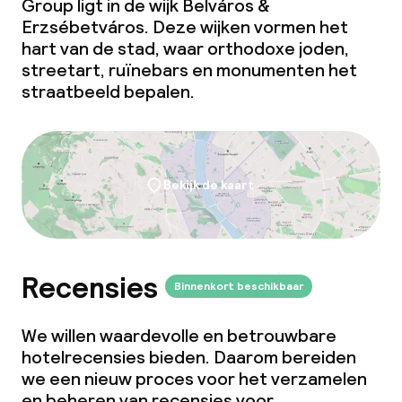
Group ligt in de wijk Belváros &
Wasservice
Erzsébetváros. Deze wijken vormen het
hart van de stad, waar orthodoxe joden,
streetart, ruïnebars en monumenten het
Zakelijke faciliteiten
straatbeeld bepalen.
Conferentieruimte
Vergaderruimte
Bekijk de kaart
Beleid
Overal rookvrij
Recensies
Binnenkort beschikbaar
Vrijgezellenfeesten of andere feesten
niet toegestaan
We willen waardevolle en betrouwbare
hotelrecensies bieden. Daarom bereiden
we een nieuw proces voor het verzamelen
en beheren van recensies voor.