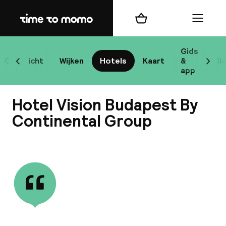
Home
Winkelmand
Menu
Bo
Gids
Overzicht
Wijken
Hotels
Kaart
&
Bl
Scroll naar links
Scrol
app
Bes
Hotel Vision Budapest By
Continental Group
Bekijk alle
bes
Reis
W
Mij