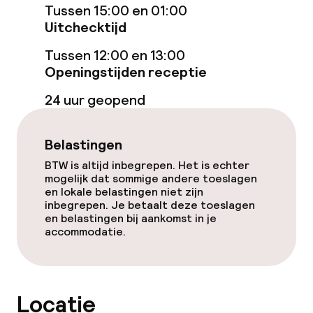
Tussen 15:00 en 01:00
Restaurant
Uitchecktijd
Bar
Tussen 12:00 en 13:00
Openingstijden receptie
24 uur geopend
Eet- en drinkdiensten
Ontbijtbuffet
Belastingen
BTW is altijd inbegrepen. Het is echter
Lunch à la carte
mogelijk dat sommige andere toeslagen
en lokale belastingen niet zijn
Diner à la carte
inbegrepen. Je betaalt deze toeslagen
en belastingen bij aankomst in je
accommodatie.
Roomservice
Dieetopties
Locatie