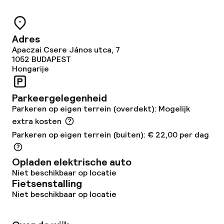
Speciale dieetopties
Glutenvrije opties
Adres
Apaczai Csere János utca, 7
Vegetarische opties
1052
BUDAPEST
Hongarije
Schoonmaakvoorzieningen
Parkeergelegenheid
Wasservice
Parkeren op eigen terrein (overdekt): Mogelijk
extra kosten
Parkeren op eigen terrein (buiten): € 22,00 per dag
Zakelijke faciliteiten
Opladen elektrische auto
Conferentieruimte
Niet beschikbaar op locatie
Fietsenstalling
Vergaderruimte
Niet beschikbaar op locatie