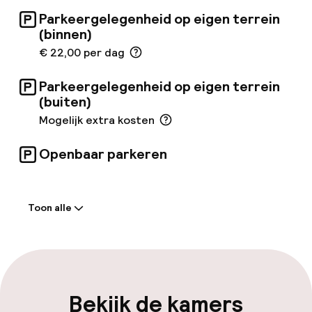
ontspannen in de wellnessruimte met
Parkeergelegenheid op eigen terrein
fitnessruimte en sauna, en het eigen
(binnen)
restaurant serveert een voortreffelijke
€ 22,00 per dag
internationale keuken. Een ideale uitvalsbasis
om deze prachtige stad te verkennen.
Registratienummer accommodatie:
Parkeergelegenheid op eigen terrein
SZ19000751
(buiten)
Mogelijk extra kosten
Openbaar parkeren
Welkom
Toon alle
Receptie: 24 uur geopend
Meertalige medewerkers
Bagageruimte
Bekijk de kamers