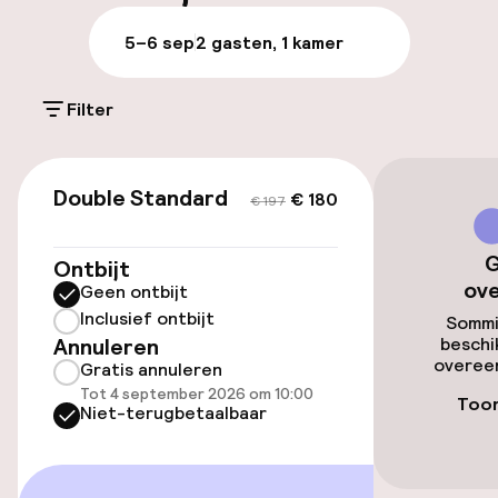
Parkeren & mobiliteit
5–6 sep
2 gasten, 1 kamer
Parkeergelegenheid op eigen terrein
(buiten)
Filter
Mogelijk extra kosten
€ 180
€ 197
Parkeergelegenheid op eigen terrein
Double Standard
€ 180
€ 197
(binnen)
€ 22,00 per dag
G
Ontbijt
ov
Geen ontbijt
Openbaar parkeren
Inclusief ontbijt
Sommi
Annuleren
beschi
Luchthavenshuttle
overeen
Gratis annuleren
Tot 4 september 2026 om 10:00
Toon
Transferservice
Niet-terugbetaalbaar
Toegankelijkheid