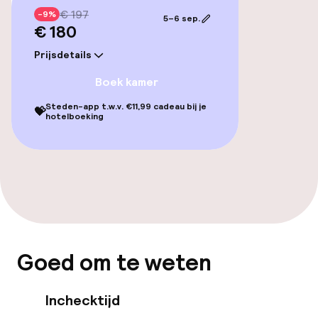
€ 197
-9%
5–6 sep.
Overal rolstoeltoegankelijk
€ 180
Prijsdetails
Lift
Boek kamer
Zwemmen & wellness
Steden-app t.w.v. €11,99 cadeau bij je
💝
hotelboeking
Massage
Fitnessruimte / gym
Entertainment
Goed om te weten
Gratis wifi
Inchecktijd
Eet- en drinkgelegenheden