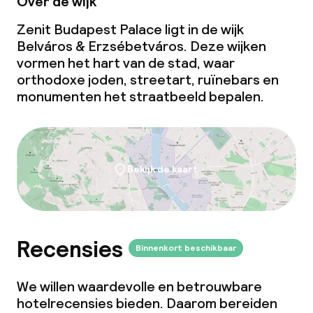
Over de wijk
Beleid
Zenit Budapest Palace ligt in de wijk
Overal rookvrij
Belváros & Erzsébetváros. Deze wijken
vormen het hart van de stad, waar
orthodoxe joden, streetart, ruïnebars en
monumenten het straatbeeld bepalen.
Bekijk de kaart
Recensies
Binnenkort beschikbaar
We willen waardevolle en betrouwbare
hotelrecensies bieden. Daarom bereiden