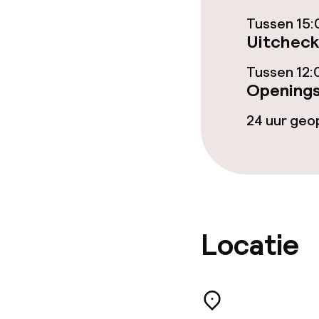
Dieetopties
Tussen 15:
Uitcheck
Speciale diee
Tussen 12:
Openings
Glutenvrije op
24 uur ge
Schoonmaakvo
Wasservice
Locatie
Zakelijke facili
Conferentier