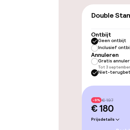
Double Sta
Toegankelijkhe
Overal rolstoe
Ontbijt
Geen ontbijt
Lift
Inclusief ontbi
Annuleren
Gratis annule
Tot 3 september
Zwemmen & we
Niet-terugbet
Massage
Fitnessruimte
€ 197
-9%
€ 180
Prijsdetails
Entertainment