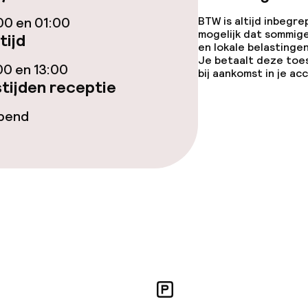
00 en 01:00
BTW is altijd inbegre
mogelijk dat sommig
tijd
en lokale belastingen
topties
Vegetarische op
Je betaalt deze toe
00 en 13:00
bij aankomst in je a
tijden receptie
ties
opend
orzieningen
teiten
uimte