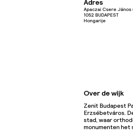
Vergaderruim
Adres
Apaczai Csere János 
1052
BUDAPEST
Hongarije
Beleid
Overal rookvri
Over de wijk
Zenit Budapest Pal
Erzsébetváros. De
stad, waar orthod
monumenten het s