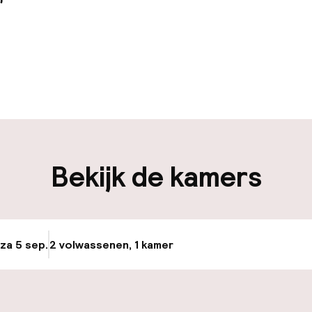
uur geopend
Bagageruimte
edewerkers
iliteit
Bekijk de kamers
nheid op eigen
Openbaar parke
n)
Luchthavenshut
osten
 za 5 sep.
2 volwassenen, 1 kamer
Update beschikba
Transferservice
nheid op eigen
n)