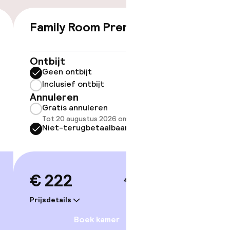
Family Room Premium
€ 222
Ontbijt
ov
Geen ontbijt
Inclusief ontbijt
Somm
Annuleren
besch
Gratis annuleren
overe
Tot 20 augustus 2026 om 09:00
Too
Niet-terugbetaalbaar
€ 222
4–5 sep.
Prijsdetails
Boek kamer