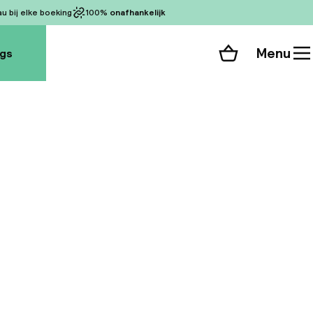
 bij elke boeking
100%
onafhankelijk
Menu
ogs
Winkelmand
Bekijk de kamers
alle 68 foto’s
ijke ligging in het
 de Donau en de