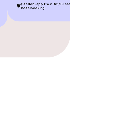
Steden-app t.w.v. €11,99 cadeau bij je
💝
hotelboeking