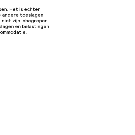
pen. Het is echter
e andere toeslagen
 niet zijn inbegrepen.
ties
slagen en belastingen
ccommodatie.