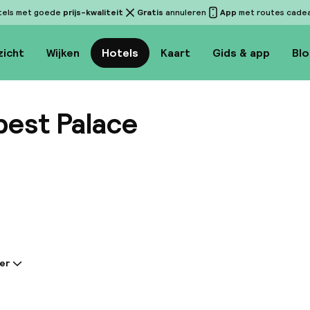
tels met goede
prijs-kwaliteit
Gratis
annuleren
App
met routes cadeau
zicht
Wijken
Hotels
Kaart
Gids & app
Bl
pest Palace
Bekijk 
er
tie gedeeld door de accommodatie:
euze hotel Zenit Budapest Palace heeft een uitzonderl
che centrum, op een steenworp afstand van de rivier