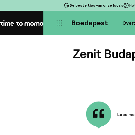
De beste tips
van onze locals
Ho
Boedapest
Over
Home
Zenit Buda
Lees me
Informa
Het luxu
historis