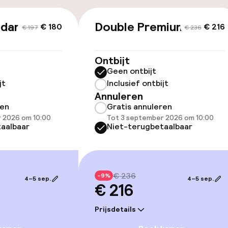
ndard
Double Premium
€ 180
€ 216
id
€ 197
€ 236
ltoegankelijk
Ontbijt
Geen ontbijt
jt
Inclusief ontbijt
Annuleren
ren
Gratis annuleren
 2026 om 10:00
Tot 3 september 2026 om 10:00
llness
aalbaar
Niet-terugbetaalbaar
 / gym
€ 236
-9%
4–5 sep.
4–5 sep.
€ 216
Prijsdetails