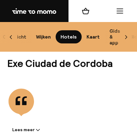
Home
Winkelmand
Menu
Có
Gids
Overzicht
Wijken
Hotels
Kaart
&
Bl
Scroll naar links
Scrol
app
B
Exe Ciudad de Cordoba
Bekijk alle
best
Reisi
We
Lees meer
Informatie gedeeld door de