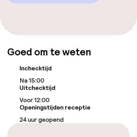
Eet- en drinkdiensten
Ontbijtbuffet
Roomservice
Goed om te weten
Faciliteiten en diensten voor kinderen
Inchecktijd
Babysitservice
Na 15:00
Uitchecktijd
Schoonmaakvoorzieningen
Voor 12:00
Openingstijden receptie
Wasfaciliteiten (wasmachine)
24 uur geopend
Wasservice