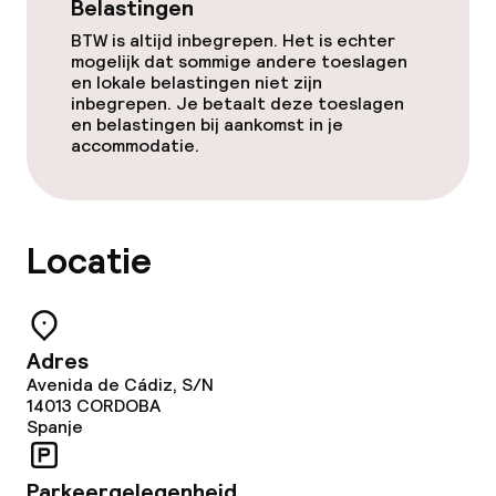
Belastingen
BTW is altijd inbegrepen. Het is echter
Zakelijke faciliteiten
mogelijk dat sommige andere toeslagen
en lokale belastingen niet zijn
Conferentieruimte
inbegrepen. Je betaalt deze toeslagen
en belastingen bij aankomst in je
accommodatie.
Vergaderruimte
Beleid
Locatie
Overal rookvrij
Adres
Avenida de Cádiz, S/N
14013
CORDOBA
Spanje
Parkeergelegenheid