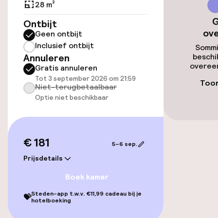
28 m²
G
Ontbijt
Toegankelijkheid
ov
Geen ontbijt
Inclusief ontbijt
Lift
Sommi
Annuleren
beschi
overeen
Gratis annuleren
Tot 3 september 2026 om 21:59
Entertainment
Toon
Niet-terugbetaalbaar
Optie niet beschikbaar
Gratis wifi
TV lounge
€ 181
5–6 sep.
Prijsdetails
Eet- en drinkgelegenheden
Boek kamer
Restaurant
Steden-app t.w.v. €11,99 cadeau bij je
💝
hotelboeking
Bar