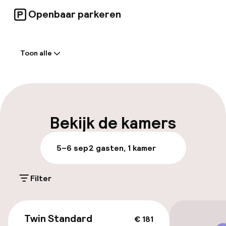
van de gasten.
Openbaar parkeren
Welkom
Toon alle
Receptie: 24 uur geopend
Meertalige medewerkers
Bagageruimte
Bekijk de kamers
Parkeren & mobiliteit
5–6 sep
2 gasten, 1 kamer
Parkeergelegenheid op eigen terrein
(buiten)
Filter
Mogelijk extra kosten
€ 181
Openbaar parkeren
Twin Standard
€ 181