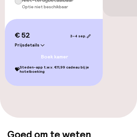
Niet-terugbetaalbaar
Optie niet beschikbaar
Beleid
Overal rookvrij
€ 52
3–4 sep.
Prijsdetails
Boek kamer
Steden-app t.w.v. €11,99 cadeau bij je
💝
hotelboeking
Goed om te weten