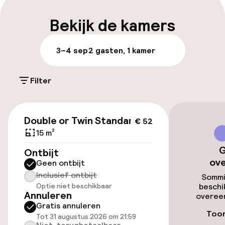
Parkeren & mobiliteit
Bekijk de kamers
Openbaar parkeren
3–4 sep
2 gasten, 1 kamer
Toegankelijkheid
Filter
Lift
€ 52
Double or Twin Standard
€ 52
15 m²
Entertainment
G
Ontbijt
Gratis wifi
ov
Geen ontbijt
Inclusief ontbijt
Sommi
Optie niet beschikbaar
beschi
Annuleren
Eet- en drinkgelegenheden
overeen
Gratis annuleren
Toon
Tot 31 augustus 2026 om 21:59
Bar