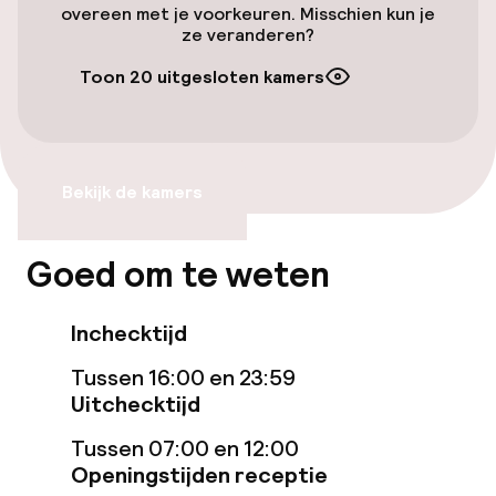
Overal rolstoeltoegankelijk
overeen met je voorkeuren. Misschien kun je
ze veranderen?
Entertainment
Toon 20 uitgesloten kamers
Gratis wifi
Bekijk de kamers
Schoonmaakvoorzieningen
Wasfaciliteiten (wasmachine)
Goed om te weten
Inchecktijd
Beleid
Tussen 16:00 en 23:59
Borg bij aankomst
Uitchecktijd
Overal rookvrij
Tussen 07:00 en 12:00
Openingstijden receptie
Vrijgezellenfeesten of andere feesten