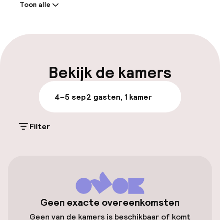
Toon alle
Receptie: 24 uur geopend
Express check-out mogelijk
Bagageruimte
Bekijk de kamers
Parkeren & mobiliteit
4–5 sep
2 gasten, 1 kamer
Parkeergelegenheid op eigen terrein
(buiten)
Filter
€ 18,00 per dag
Openbaar parkeren
Toegankelijkheid
Geen exacte overeenkomsten
Geen van de kamers is beschikbaar of komt