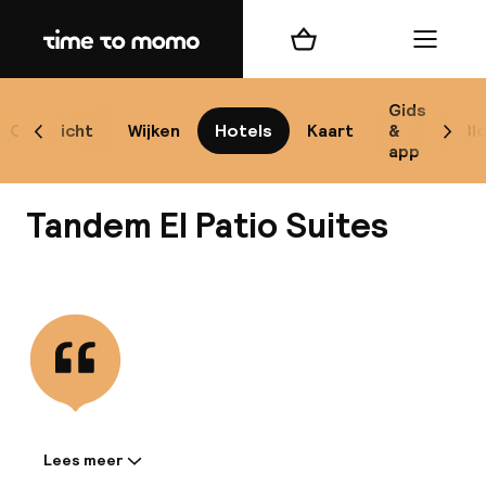
Home
Winkelmand
Menu
Có
Gids
Overzicht
Wijken
Hotels
Kaart
&
Bl
Scroll naar links
Scrol
app
B
Tandem El Patio Suites
Bekijk alle
best
Reisi
We
Lees meer
Informatie gedeeld door de