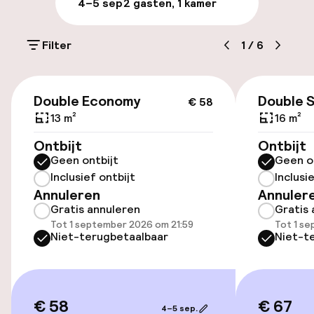
4–5 sep
2 gasten, 1 kamer
Toegankelijkheid
Filter
1
/
6
Lift
€ 58
Double Economy
Double 
€ 58
13 m²
16 m²
Entertainment
Ontbijt
Ontbijt
Gratis wifi
Geen ontbijt
Geen o
Inclusief ontbijt
Inclusi
Zonneterras
Annuleren
Annuler
Gratis annuleren
Gratis 
Tot 1 september 2026 om 21:59
Tot 1 s
Niet-terugbetaalbaar
Niet-t
€ 58
€ 67
4–5 sep.