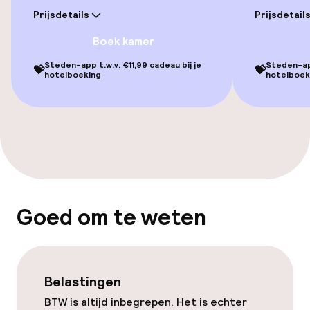
Prijsdetails
Prijsdetail
Boek kamer
Steden-app t.w.v. €11,99 cadeau bij je
Steden-app
💝
💝
hotelboeking
hotelboek
Goed om te weten
Belastingen
BTW is altijd inbegrepen. Het is echter