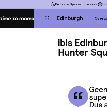
De beste tips
van onze locals
Ho
Edinburgh
Overzi
Home
ibis Edinbu
Hunter Sq
Geen 
super
Dus a