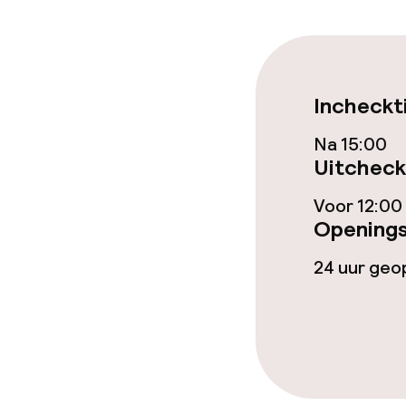
Dieetopties
Glutenvrije op
Incheckt
Na 15:00
Schoonmaakvo
Uitcheck
Wasservice
Voor 12:00
Openings
24 uur ge
Eco-label
Planet 21 – A
Beleid