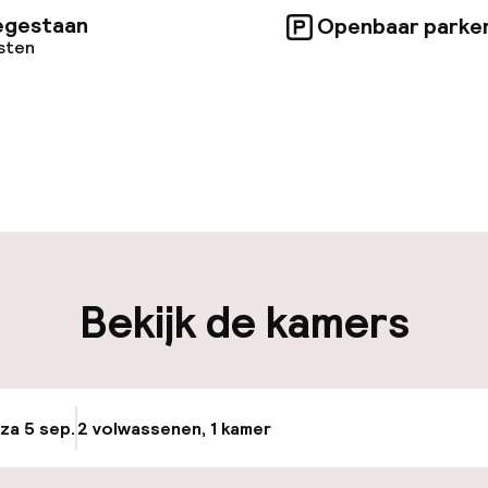
egestaan
Openbaar parke
osten
uur geopend
Meertalige med
en mogelijk
Bagageruimte
iliteit
Bekijk de kamers
nheid op eigen
Transferservice
n)
osten
 za 5 sep.
2 volwassenen, 1 kamer
Update beschikba
keren