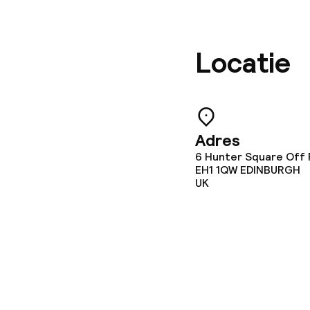
Borg bij aank
Locatie
Overal rookvri
Adres
6 Hunter Square Off R
EH1 1QW
EDINBURGH
UK