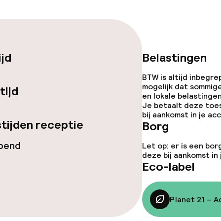
ties
ijd
Belastingen
BTW is altijd inbegre
orzieningen
mogelijk dat sommig
tijd
en lokale belastingen
Je betaalt deze toe
bij aankomst in je a
tijden receptie
Borg
opend
Let op: er is een bor
deze bij aankomst in
Eco-label
ccor
Planet 21 – A