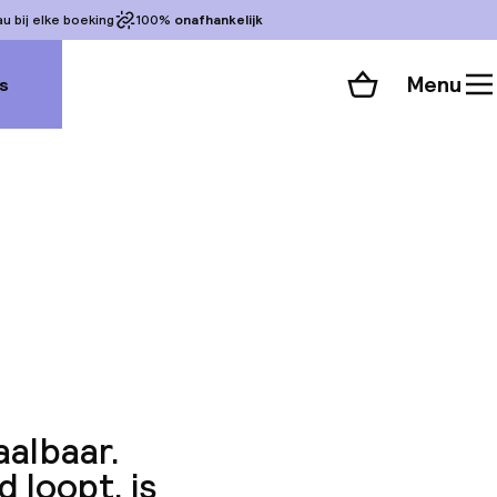
 bij elke boeking
100%
onafhankelijk
Menu
s
Winkelmand
Bekijk de kamers
 alle 60 foto’s
aalbaar.
d loopt, is