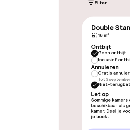
Filter
Toegankelijkhe
Double Sta
Overal rolstoe
16 m²
Lift
Ontbijt
Geen ontbijt
Inclusief ontbi
Annuleren
Kamers
Gratis annule
Tot 3 september
Aansluitende 
Niet-terugbet
Let op
Sommige kamers va
beschikbaar als g
Entertainment
kamer. Deel je v
je boekt.
Gratis wifi