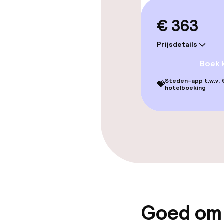
TV lounge
€ 363
Prijsdetails
Eet- en drink
Boek 
Restaurant
Steden-app t.w.v. €
💝
hotelboeking
Bar
Eet- en drinkd
Ontbijtbuffet
Roomservice
Goed om