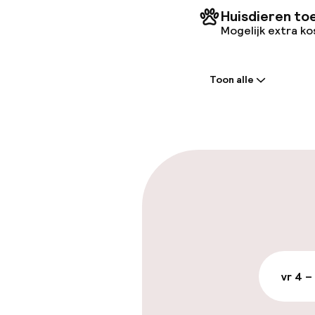
Huisdieren to
Mogelijk extra k
Welkom
Toon alle
Receptie: 24 
Laat uitcheck
Parkeren & mob
Parkeergelege
terrein (buite
Mogelijk extra k
vr 4 –
Openbaar par