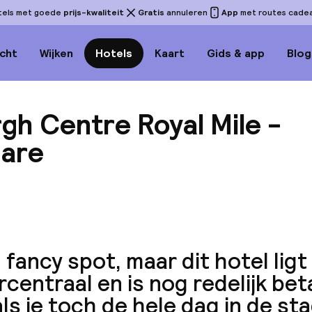
tels met goede
prijs-kwaliteit
Gratis
annuleren
App
met routes cadeau
cht
Wijken
Hotels
Kaart
Gids & app
Blog
rgh Centre Royal Mile -
uare
Bekijk
fancy spot, maar dit hotel ligt
centraal en is nog redelijk bet
ls je toch de hele dag in de sta