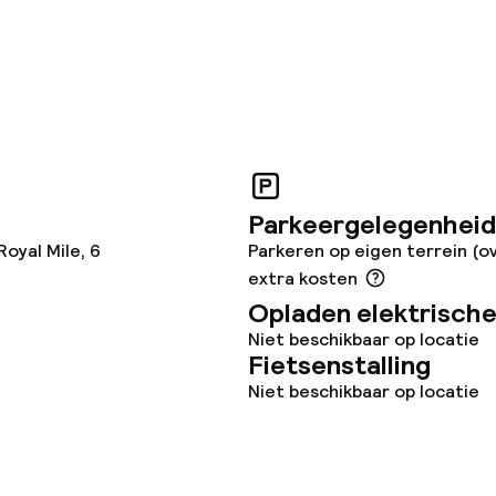
omst
Kleine huisdiere
(minder dan de 5
j
Grote huisdiere
(meer dan 5 kg)
Parkeergelegenheid
oyal Mile, 6
Parkeren op eigen terrein (o
extra kosten
Opladen elektrische
Niet beschikbaar op locatie
Fietsenstalling
Niet beschikbaar op locatie