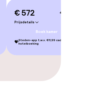
€ 572
4–5 sep.
Prijsdetails
Boek kamer
Steden-app t.w.v. €11,99 cadeau bij je
💝
hotelboeking