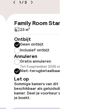
1
/
3
Family Room Standard
€ 572
23 m²
Ontbijt
Geen ontbijt
Inclusief ontbijt
Annuleren
Gratis annuleren
Tot 3 september 2026 om 22:59
Niet-terugbetaalbaar
Let op
Sommige kamers van dit type zijn
beschikbaar als geluidsdichte
kamer. Deel je voorkeur wanneer
je boekt.