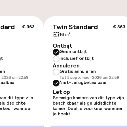
id
ndard
Twin Standard
€ 363
€ 363
ltoegankelijk
16 m²
Ontbijt
Geen ontbijt
jt
Inclusief ontbijt
Annuleren
ren
Gratis annuleren
 2026 om 22:59
Tot 3 september 2026 om 22:59
kamers beschikbaar
aalbaar
Niet-terugbetaalbaar
Let op
n dit type zijn
Sommige kamers van dit type zijn
eluidsdichte
beschikbaar als geluidsdichte
oorkeur wanneer
kamer. Deel je voorkeur wanneer
je boekt.