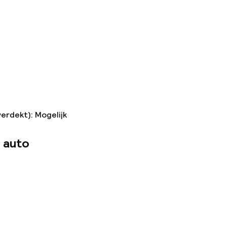
n toegestaan
 kg)
n toegestaan
verdekt): Mogelijk
 auto