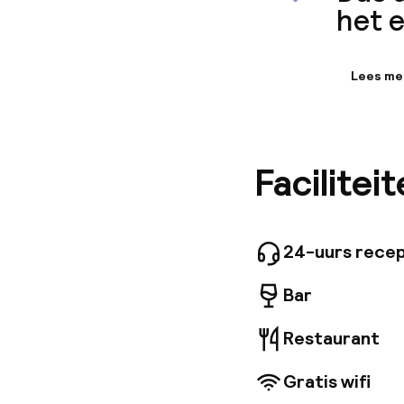
het 
Lees me
Informa
De toplo
bruisende
winkelen
Facilitei
decor, v
kamers z
denken.
24-uurs recep
Bar
Restaurant
Gratis wifi