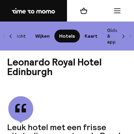
Home
Winkelmand
Menu
Edi
Gids
Overzicht
Wijken
Hotels
Kaart
&
Bl
Scroll naar links
Scrol
app
Best
Leonardo Royal Hotel
Edinburgh
Bekijk alle
best
Reis
W
Leuk hotel met een frisse
Mij