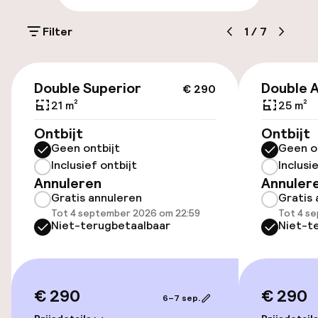
Openbaar parkeren
Filter
1
/
7
Toegankelijkheid
€ 290
Double Superior
Double 
€ 290
Overal rolstoeltoegankelijk
21 m²
25 m²
Lift
Ontbijt
Ontbijt
Geen ontbijt
Geen o
Voor toegankelijkheid
Inclusief ontbijt
Inclusi
geoptimaliseerde kamers beschikbaar
Annuleren
Annuler
Gratis annuleren
Gratis 
Tot 4 september 2026 om 22:59
Tot 4 s
Kamers
Niet-terugbetaalbaar
Niet-t
Voor toegankelijkheid
geoptimaliseerde kamers beschikbaar
€ 290
€ 290
6–7 sep.