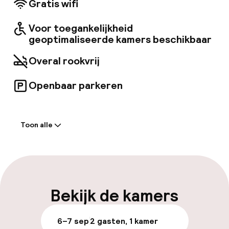
Gratis wifi
de goed uitgeruste conferentiezalen en de
nabijheid van het International Convention
Voor toegankelijkheid
Centre waarderen. De eetgelegenheden
geoptimaliseerde kamers beschikbaar
omvatten een restaurant en bar met
internationale gerechten en een koffiebar.
Overal rookvrij
Openbaar parkeren
Welkom
Toon alle
Receptie: 24 uur geopend
Meertalige medewerkers
Bagageruimte
Bekijk de kamers
Parkeren & mobiliteit
6–7 sep
2 gasten, 1 kamer