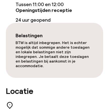
Schoonmaakvoorzieningen
Tussen 11:00 en 12:00
Openingstijden receptie
Wasfaciliteiten (wasmachine)
24 uur geopend
Wasservice
Belastingen
Zakelijke faciliteiten
BTW is altijd inbegrepen. Het is echter
mogelijk dat sommige andere toeslagen
Conferentieruimte
en lokale belastingen niet zijn
inbegrepen. Je betaalt deze toeslagen
en belastingen bij aankomst in je
Vergaderruimte
accommodatie.
Beleid
Locatie
Overal rookvrij