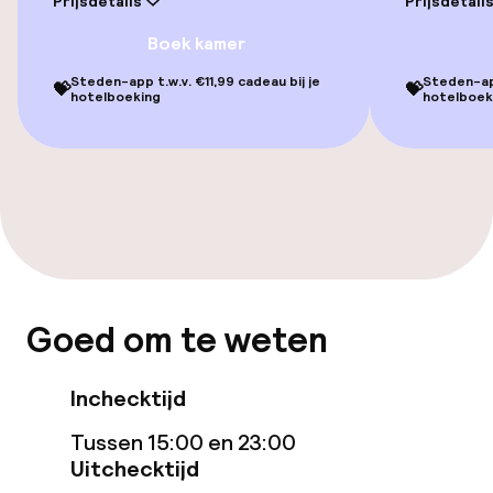
Entertainment
Prijsdetails
Prijsdetail
Boek kamer
Gratis wifi
Steden-app t.w.v. €11,99 cadeau bij je
Steden-app
💝
💝
hotelboeking
hotelboek
TV lounge
Eet- en drinkgelegenheden
Restaurant
Bar
Goed om te weten
Eet- en drinkdiensten
Inchecktijd
Ontbijtbuffet
Tussen 15:00 en 23:00
Uitchecktijd