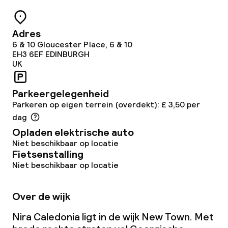
Schoonmaakvoorzieningen
Wasservice
Adres
6 & 10 Gloucester Place, 6 & 10
EH3 6EF
EDINBURGH
Beleid
UK
Overal rookvrij
Parkeergelegenheid
Parkeren op eigen terrein (overdekt): £ 3,50 per
Vrijgezellenfeesten of andere feesten
dag
niet toegestaan
Opladen elektrische auto
Niet beschikbaar op locatie
Fietsenstalling
Niet beschikbaar op locatie
Over de wijk
Nira Caledonia ligt in de wijk New Town. Met