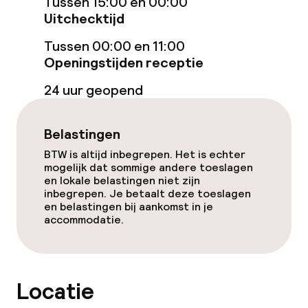
Tussen 15:00 en 00:00
Diner à la carte
Uitchecktijd
Roomservice
Tussen 00:00 en 11:00
Openingstijden receptie
Dieetopties
24 uur geopend
Speciale dieetopties
Belastingen
Glutenvrije opties
BTW is altijd inbegrepen. Het is echter
mogelijk dat sommige andere toeslagen
Vegetarische opties
en lokale belastingen niet zijn
inbegrepen. Je betaalt deze toeslagen
en belastingen bij aankomst in je
accommodatie.
Faciliteiten en diensten voor kinderen
Babysitservice
Locatie