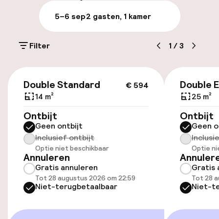
Laat uitchecken mogelijk
5–6 sep
2 gasten, 1 kamer
Meertalige medewerkers
Filter
1
/
3
Bagageruimte
€ 594
Parkeren & mobiliteit
Double Standard
Double E
€ 594
14 m²
25 m²
Parkeergelegenheid op eigen terrein
Ontbijt
Ontbijt
(buiten)
Geen ontbijt
Geen o
£ 3,50 per dag
Inclusief ontbijt
Inclusi
Optie niet beschikbaar
Optie ni
Openbaar parkeren
Annuleren
Annuler
Gratis annuleren
Gratis 
Transferservice
Tot 28 augustus 2026 om 22:59
Tot 28 
Niet-terugbetaalbaar
Niet-t
Fietsverhuur