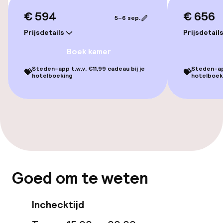
Entertainment
€ 594
€ 656
5–6 sep.
Prijsdetails
Prijsdetail
Gratis wifi
Boek kamer
Steden-app t.w.v. €11,99 cadeau bij je
Steden-app
Eet- en drinkgelegenheden
💝
💝
hotelboeking
hotelboek
Restaurant
Bar
Eet- en drinkdiensten
Goed om te weten
Ontbijtbuffet
Ontbijt geserveerd aan tafel
Inchecktijd