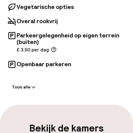
serveert gerechten bereid met verse,
Vegetarische opties
Schotse ingrediënten, voor een authentieke
culinaire ervaring. Gasten kunnen in de bar
Overal rookvrij
kiezen uit een selectie van 25 Schotse
whisky's.
Parkeergelegenheid op eigen terrein
(buiten)
£ 3,50 per dag
Openbaar parkeren
Welkom
Toon alle
Receptie: 24 uur geopend
Vroeg inchecken mogelijk
Vroeg uitchecken mogelijk
Bekijk de kamers