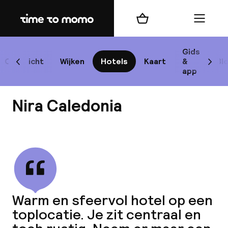
Home
Winkelmand
Menu
Edi
Gids
Overzicht
Wijken
Hotels
Kaart
&
Bl
Scroll naar links
Scrol
app
Best
Nira Caledonia
Bekijk alle
best
Reis
Warm en sfeervol hotel op een
W
toplocatie. Je zit centraal en
Mij