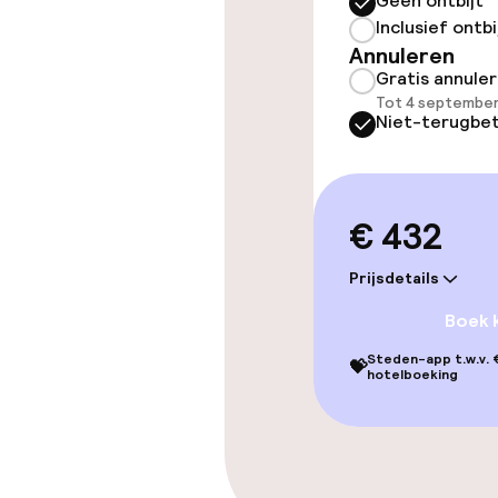
Geen ontbijt
Inclusief ontbi
Beleid
Annuleren
Gratis annule
Overal rookvri
Tot 4 september
Niet-terugbet
€ 432
Prijsdetails
Boek 
Steden-app t.w.v. €
💝
hotelboeking