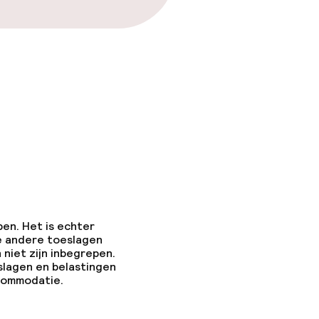
pen. Het is echter
e andere toeslagen
 niet zijn inbegrepen.
slagen en belastingen
ccommodatie.