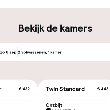
iliteit
Bekijk de kamers
keren
 zo 6 sep.
2 volwassenen, 1 kamer
Update beschikba
id
ltoegankelijk
r
Twin Standard
€ 432
€ 443
Ontbijt