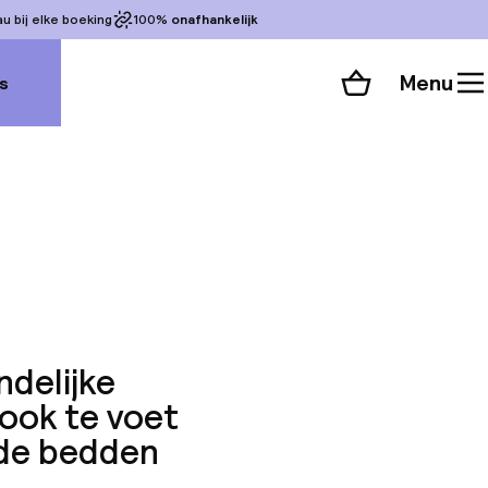
 bij elke boeking
100%
onafhankelijk
Menu
s
Winkelmand
Bekijk de kamers
alle 52 foto’s
ndelijke
 ook te voet
 de bedden