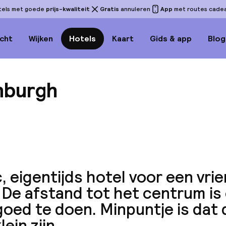
tels met goede
prijs-kwaliteit
Gratis
annuleren
App
met routes cadeau
cht
Wijken
Hotels
Kaart
Gids & app
Blog
inburgh
Bekijk 
, eigentijds hotel voor een vrie
. De afstand tot het centrum is
goed te doen. Minpuntje is dat
lein zijn.