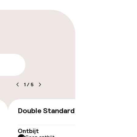
arheid
1
/
5
Double Standard
Doubl
€ 443
Ontbijt
Ontbijt