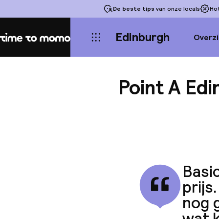
De beste tips
van onze locals
Ho
Edinburgh
Overzi
Home
Point A Ed
Basic
prijs
nog 
wat k