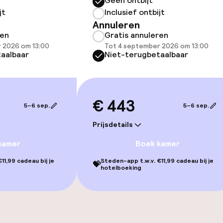
Geen ontbijt
jt
Inclusief ontbijt
Annuleren
ren
Gratis annuleren
j
 2026 om 13:00
Tot 4 september 2026 om 13:00
aalbaar
Niet-terugbetaalbaar
€ 443
5–6 sep.
5–6 sep.
Prijsdetails
kamer
Boek kamer
11,99 cadeau bij je
Steden-app t.w.v. €11,99 cadeau bij je
💝
hotelboeking