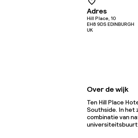
Wasfaciliteit
Adres
Hill Place, 10
Wasservice
EH8 9DS
EDINBURGH
UK
Zakelijke facili
Conferentier
Vergaderruim
Over de wijk
Ten Hill Place Hote
Beleid
Southside. In het 
combinatie van nat
Overal rookvri
universiteitsbuurt