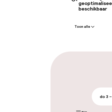
geoptimalise
beschikbaar
Welkom
Toon alle
Receptie: 24 
Meertalige m
Parkeren & mob
Parkeergelege
terrein (buite
Mogelijk extra k
do 3 –
Openbaar par