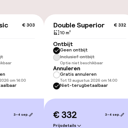
id
sic
Double Superior
€ 303
€ 332
ltoegankelijk
Voor toegankelij
geoptimaliseerd
10 m²
beschikbaar
Ontbijt
Geen ontbijt
jt
Inclusief ontbijt
ikbaar
Optie niet beschikbaar
Annuleren
ren
Gratis annuleren
 2026 om 14:00
Tot 13 augustus 2026 om 14:00
aalbaar
Niet-terugbetaalbaar
lijkheid
erde kamers
€ 332
3–4 sep.
3–4 sep.
llness
Prijsdetails