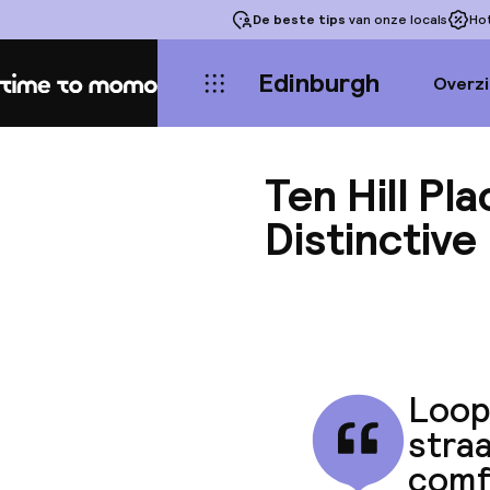
De beste tips
van onze locals
Ho
Edinburgh
Overzi
Home
Ten Hill Pl
Distinctive
Loop
straa
comf