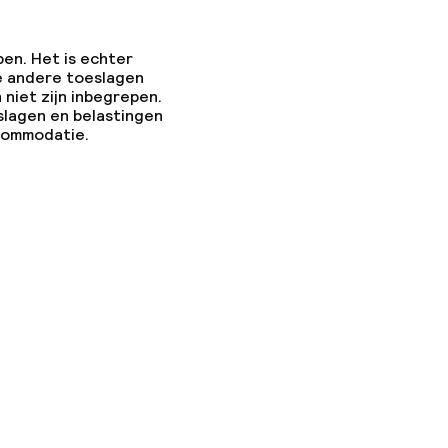
pen. Het is echter
e andere toeslagen
 niet zijn inbegrepen.
slagen en belastingen
ccommodatie.
ties