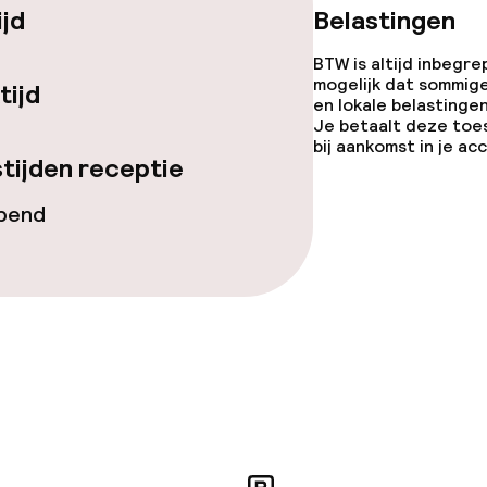
ijd
Belastingen
iensten
BTW is altijd inbegre
mogelijk dat sommig
tijd
Roomservice
en lokale belastingen
Je betaalt deze toe
bij aankomst in je a
te
tijden receptie
opend
topties
Vegetarische op
ties
orzieningen