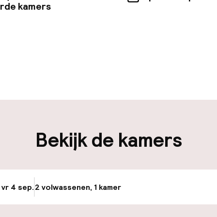
erde kamers
uur geopend
Bagageruimte
edewerkers
iliteit
Bekijk de kamers
nheid op eigen
n)
osten
 vr 4 sep.
2 volwassenen, 1 kamer
Update beschikba
keren