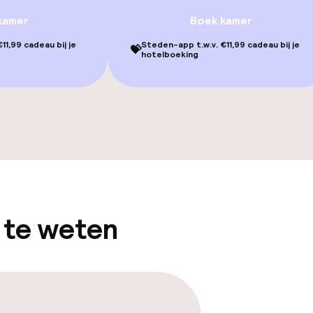
kamer
Boek kamer
 / gym
11,99 cadeau bij je
Steden-app t.w.v. €11,99 cadeau bij je
💝
hotelboeking
gelegenheden
 te weten