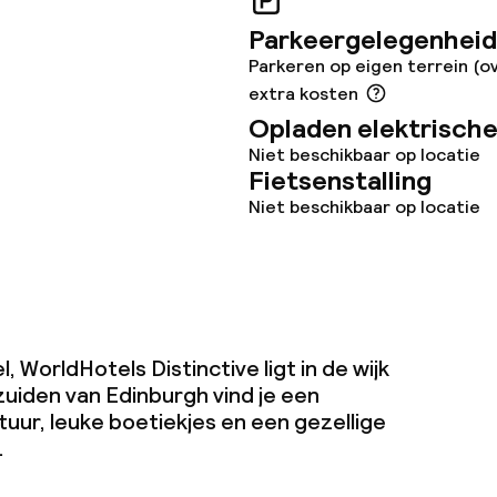
en (wasmachine)
Parkeergelegenheid
Parkeren op eigen terrein (o
extra kosten
Opladen elektrische
Niet beschikbaar op locatie
teiten
Fietsenstalling
Niet beschikbaar op locatie
uimte
te
l, WorldHotels Distinctive ligt in de wijk
zuiden van Edinburgh vind je een
uur, leuke boetiekjes en een gezellige
j
.