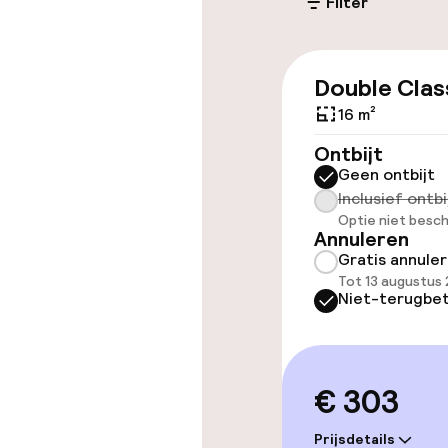
Filter
Toegankelijkhe
Double Clas
Overal rolstoe
16 m²
Lift
Ontbijt
Geen ontbijt
Inclusief ontbi
Optie niet besch
Annuleren
Gratis annule
Kamers
Tot 13 augustus
Niet-terugbet
Voor toeganke
geoptimalise
beschikbaar
€ 303
Zwemmen & we
Prijsdetails