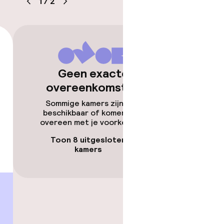
1
/
2
kheid
e kamers
Geen exacte
overeenkomsten
Sommige kamers zijn niet
beschikbaar of komen niet
overeen met je voorkeuren.
Toon 8 uitgesloten
kamers