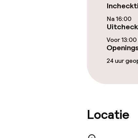
Incheckt
Eet- en drinkd
Na 16:00
Uitcheck
Ontbijtbuffet
Voor 13:00
Diner à la car
Openings
24 uur ge
Dieetopties
Speciale diee
Glutenvrije op
Locatie
Schoonmaakvo