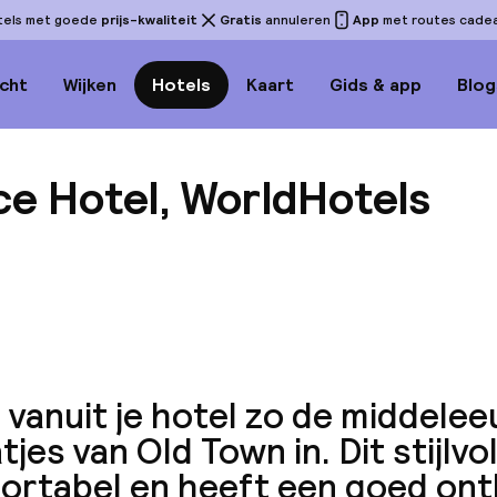
tels met goede
prijs-kwaliteit
Gratis
annuleren
App
met routes cadeau
cht
Wijken
Hotels
Kaart
Gids & app
Blog
ace Hotel, WorldHotels
Bekijk 
 vanuit je hotel zo de middele
tjes van Old Town in. Dit stijlvol
ortabel en heeft een goed ontb