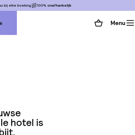
 bij elke boeking
100%
onafhankelijk
Menu
s
Winkelmand
Bekijk de kamers
alle 82 foto’s
euwse
le hotel is
ijt.