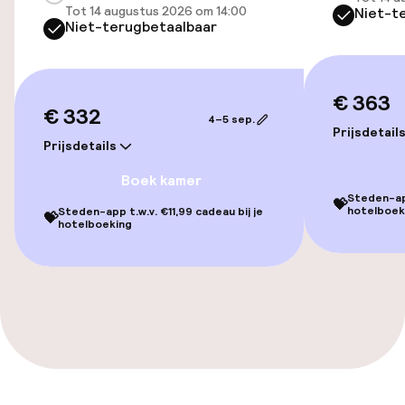
Tot 14 augustus 2026 om 14:00
Niet-t
Voor toegankelijkheid
Niet-terugbetaalbaar
geoptimaliseerde kamers beschikbaar
€ 363
Kamers
€ 332
4–5 sep.
Prijsdetail
Voor toegankelijkheid
Prijsdetails
geoptimaliseerde kamers beschikbaar
Boek kamer
Steden-app
💝
hotelboek
Steden-app t.w.v. €11,99 cadeau bij je
💝
Zwemmen & wellness
hotelboeking
Fitnessruimte / gym
Entertainment
Betaalde wifi