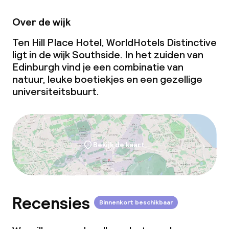
Vergaderruimte
Over de wijk
Ten Hill Place Hotel, WorldHotels Distinctive
Beleid
ligt in de wijk Southside. In het zuiden van
Edinburgh vind je een combinatie van
Overal rookvrij
natuur, leuke boetiekjes en een gezellige
universiteitsbuurt.
Bekijk de kaart
Recensies
Binnenkort beschikbaar