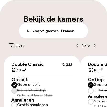
Meertalige medewerkers
Bagageruimte
Bekijk de kamers
Parkeren & mobiliteit
4–5 sep
2 gasten, 1 kamer
Parkeergelegenheid op eigen terrein
(buiten)
Filter
1
/
8
Mogelijk extra kosten
€ 332
Openbaar parkeren
Double Classic
Double 
€ 332
16 m²
10 m²
Ontbijt
Ontbijt
Toegankelijkheid
Geen ontbijt
Geen o
Inclusief ontbijt
Inclusi
Overal rolstoeltoegankelijk
Optie niet beschikbaar
Annuler
Annuleren
Gratis 
Lift
Gratis annuleren
Tot 14 a