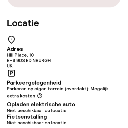
Dieetopties
Speciale dieetopties
Locatie
Glutenvrije opties
Vegetarische opties
Adres
Hill Place, 10
EH8 9DS
EDINBURGH
Schoonmaakvoorzieningen
UK
Wasfaciliteiten (wasmachine)
Parkeergelegenheid
Parkeren op eigen terrein (overdekt): Mogelijk
Wasservice
extra kosten
Opladen elektrische auto
Zakelijke faciliteiten
Niet beschikbaar op locatie
Fietsenstalling
Conferentieruimte
Niet beschikbaar op locatie