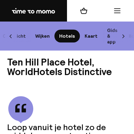
Home
Winkelmand
Menu
Edi
Gids
Overzicht
Wijken
Hotels
Kaart
&
Bl
Scroll naar links
Scrol
app
Best
Ten Hill Place Hotel,
WorldHotels Distinctive
Bekijk alle
best
Reis
W
Loop vanuit je hotel zo de
Mij