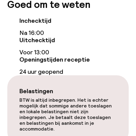
Goed om te weten
Game-kamer
Inchecktijd
Eet- en drinkgelegenheden
Na 16:00
Restaurant
Uitchecktijd
Voor 13:00
Bar
Openingstijden receptie
24 uur geopend
Eet- en drinkdiensten
Ontbijtbuffet
Belastingen
BTW is altijd inbegrepen. Het is echter
Diner à la carte
mogelijk dat sommige andere toeslagen
en lokale belastingen niet zijn
Roomservice
inbegrepen. Je betaalt deze toeslagen
en belastingen bij aankomst in je
accommodatie.