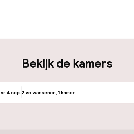
uur geopend
iliteit
nheid op eigen
Bekijk de kamers
n)
keren
 vr 4 sep.
2 volwassenen, 1 kamer
Update beschikba
id
ltoegankelijk