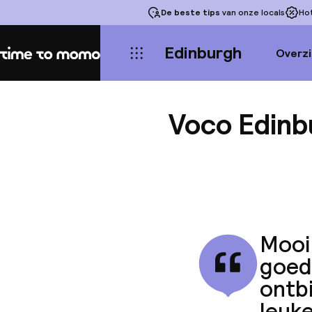
De beste tips
van onze locals
Ho
Edinburgh
Overzi
Home
Voco Edinb
Mooi 
goed
ontbi
leuke