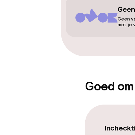
Lift
Geen
Geen va
met je 
Zwemmen & we
Fitnessruimte
Entertainment
Goed om
Gratis wifi
Eet- en drink
Incheckt
Restaurant