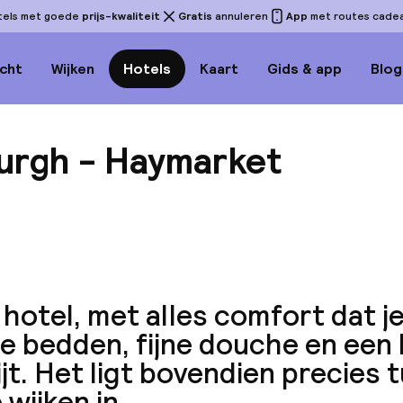
tels met goede
prijs-kwaliteit
Gratis
annuleren
App
met routes cadeau
cht
Wijken
Hotels
Kaart
Gids & app
Blog
urgh - Haymarket
Bekijk
hotel, met alles comfort dat j
e bedden, fijne douche en een 
jt. Het ligt bovendien precies 
 wijken in.