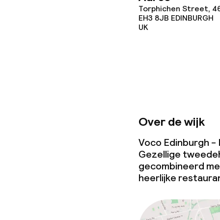
Torphichen Street, 4
EH3 8JB
EDINBURGH
UK
Over de wijk
Voco Edinburgh - H
Gezellige tweedeh
gecombineerd met
heerlijke restaura