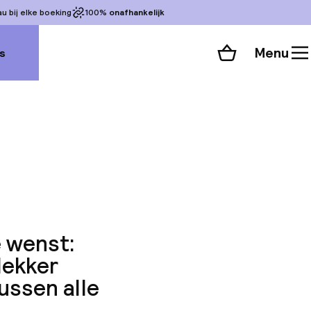
 bij elke boeking
100%
onafhankelijk
Menu
s
Winkelmand
Bekijk de kamers
 alle 69 foto’s
e wenst:
lekker
tussen alle