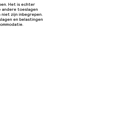
pen. Het is echter
e andere toeslagen
 niet zijn inbegrepen.
slagen en belastingen
ccommodatie.