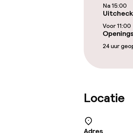
Na 15:00
Bar
Uitcheck
Voor 11:00
Eet- en drinkd
Openings
24 uur ge
Roomservice
Schoonmaakvo
Wasservice
Locatie
Adres