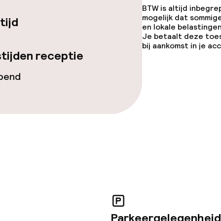
BTW is altijd inbegre
mogelijk dat sommig
tijd
en lokale belastingen
Je betaalt deze toe
bij aankomst in je a
iensten
tijden receptie
opend
orzieningen
Parkeergelegenheid