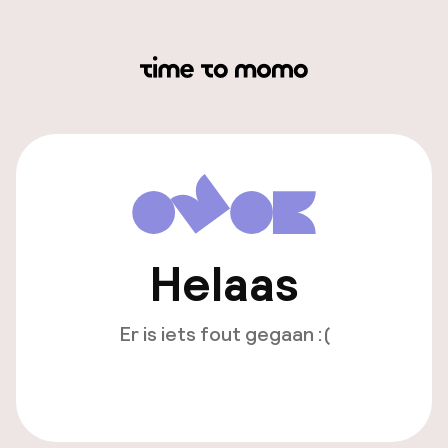
Helaas
Er is iets fout gegaan :(
Opnieuw laden