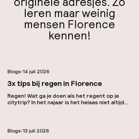
originele adresjes. Zo
leren maar weinig
mensen Florence
kennen!
Gepubliceerd op
Blogs
14 juli 2026
3x tips bij regen in Florence
Regen! Wat ga je doen als het regent op je
citytrip? In het najaar is het helaas niet altijd
zonnig in Florence en kun je soms ook
druilerige middagen verwachten. Daarom 3x
tips bij regen in Florence! Mercato Centrale In
deze enorme markt heb je op de begane grond
Gepubliceerd op
Blogs
13 juli 2026
een dagelijkse warenmarkt tot 13.00 uur. […]