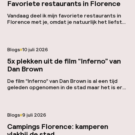
Favoriete restaurants in Florence
Vandaag deel ik mijn favoriete restaurants in
Florence met je, omdat je natuurlijk het liefst
eet waar ook de locals te vinden zijn. Hierbij
een paar fijne tips waar je anders misschien zo
voorbij zou lopen. Osteria dell’Enoteca Bij
Osteria dell’Enoteca moet je zijn voor hét
Gepubliceerd op
Blogs
10 juli 2026
gerecht van Florence, de T-bone steak
bistecca alla Fiorentina. […]
5x plekken uit de film “Inferno” van
Dan Brown
De film “Inferno” van Dan Brown is al een tijd
geleden opgenomen in de stad maar het is erg
leuk om deze nog weer eens te bekijken
voordat je afreist en deze gave plekken
allemaal zelf kunt gaan zien. Ik noem de 5
meest bekende plekken uit de film voor je op.
Gepubliceerd op
Blogs
9 juli 2026
Achtervolging in Giardino […]
Campings Florence: kamperen
vlakbij de stad