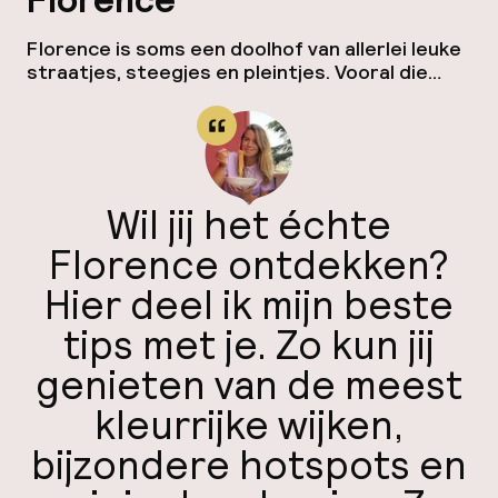
Florence
Mijn
Florence is soms een doolhof van allerlei leuke
straatjes, steegjes en pleintjes. Vooral die
ver
authentieke, gezellige pleintjes… waar zitten
Hul
ze ook alweer? Om je een beetje richting te
geven wijs ik je de weg naar 3 sfeervolle
plekken waar je iets kunt drinken of eten.
Streetart Vlakbij Santa Croce zit in het
straatje Via Isola […]
Wil jij het échte
O
Florence ontdekken?
Hier deel ik mijn beste
tips met je. Zo kun jij
Ne
genieten van de meest
kleurrijke wijken,
bijzondere hotspots en
Facebo