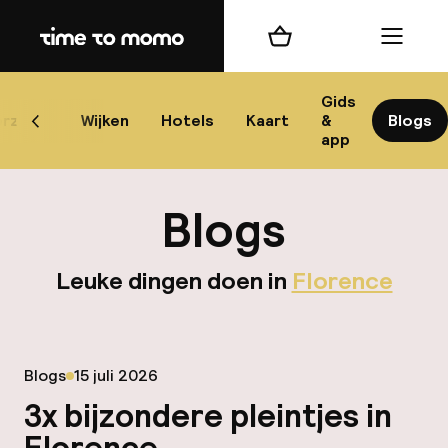
Home
Winkelmand
Menu
Flo
Gids
rzicht
Wijken
Hotels
Kaart
&
Blogs
Scroll naar links
app
B
Blogs
Leuke dingen doen in
Florence
best
Gepubliceerd op
Blogs
15 juli 2026
Reisi
3x bijzondere pleintjes in
We