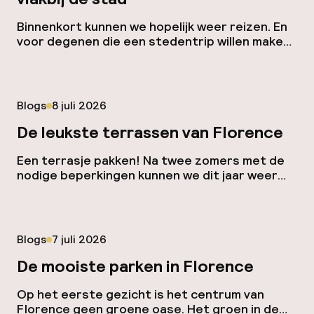
Binnenkort kunnen we hopelijk weer reizen. En
voor degenen die een stedentrip willen maken
vanaf de camping heb ik hier een paar leuke
plekjes voor je. Kamperen doe je hier vlakbij de
stad, want al deze campings liggen dichtbij of
soms zelfs in hartje Florence. Verheug jij je ook
Gepubliceerd op
Blogs
8 juli 2026
al op gegrilde worstjes van de […]
De leukste terrassen van Florence
Een terrasje pakken! Na twee zomers met de
nodige beperkingen kunnen we dit jaar weer
volop naar buiten. Florence bruist weer! Hier
de leukste terrassen in Florence die je niet
mag missen als je binnenkort deze kant op
komt. Genieten op de terrassen van Florence
Gepubliceerd op
Blogs
7 juli 2026
Piazza della Passera is zo’n pleintje waar het
altijd gezellig […]
De mooiste parken in Florence
Op het eerste gezicht is het centrum van
Florence geen groene oase. Het groen in de