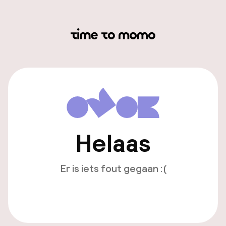
Helaas
Er is iets fout gegaan :(
Opnieuw laden