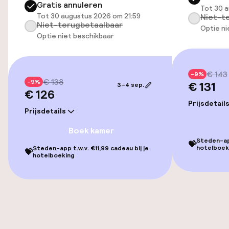
enkele meter voor de Piazza San Marco.
Gratis annuleren
Tot 30 a
Tot 30 augustus 2026 om 21:59
Niet-t
Entertainment
Niet-terugbetaalbaar
Optie ni
Optie niet beschikbaar
Gratis wifi
€ 143
-9%
Eet- en drinkgelegenheden
€ 138
-9%
€ 131
3–4 sep.
€ 126
Bar
Prijsdetail
Prijsdetails
Boek kamer
Eet- en drinkdiensten
Steden-app
💝
hotelboek
Steden-app t.w.v. €11,99 cadeau bij je
💝
hotelboeking
Ontbijtbuffet
Beleid
Overal rookvrij