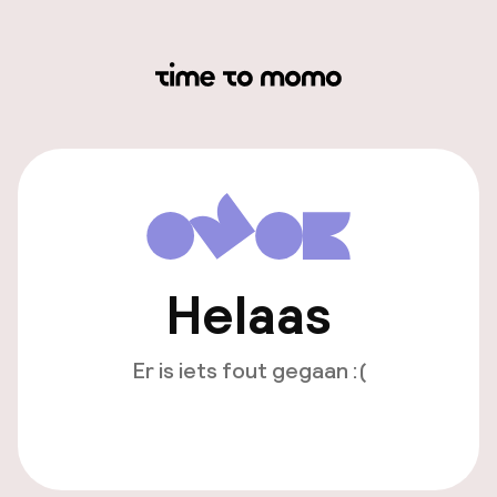
Helaas
Er is iets fout gegaan :(
Opnieuw laden