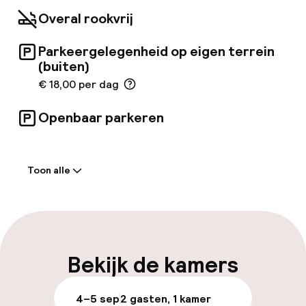
Overal rookvrij
Parkeergelegenheid op eigen terrein
(buiten)
€ 18,00 per dag
Openbaar parkeren
Welkom
Toon alle
Receptie: 24 uur geopend
Vroeg inchecken mogelijk
Meertalige medewerkers
Bekijk de kamers
Bagageruimte
4–5 sep
2 gasten, 1 kamer