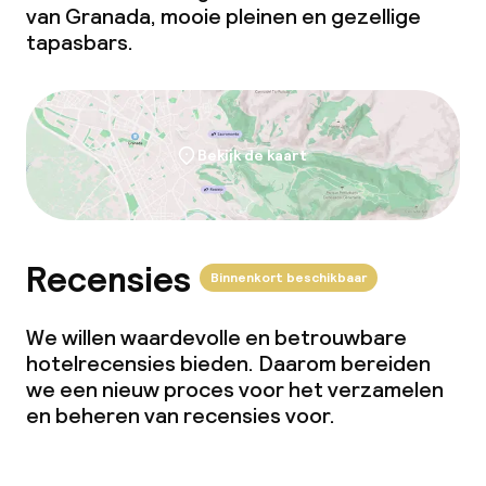
van Granada, mooie pleinen en gezellige
tapasbars.
Faciliteiten en diensten voor kinderen
Babysitservice
Bekijk de kaart
Schoonmaakvoorzieningen
Wasservice
Recensies
Binnenkort beschikbaar
Zakelijke faciliteiten
We willen waardevolle en betrouwbare
hotelrecensies bieden. Daarom bereiden
Conferentieruimte
we een nieuw proces voor het verzamelen
en beheren van recensies voor.
Vergaderruimte