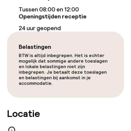
Tussen 08:00 en 12:00
Massage
Openingstijden receptie
Fitnessruimte / gym
24 uur geopend
Entertainment
Belastingen
BTW is altijd inbegrepen. Het is echter
Gratis wifi
mogelijk dat sommige andere toeslagen
en lokale belastingen niet zijn
Tuin
inbegrepen. Je betaalt deze toeslagen
en belastingen bij aankomst in je
accommodatie.
Terras
Zonneterras
Locatie
Eet- en drinkgelegenheden