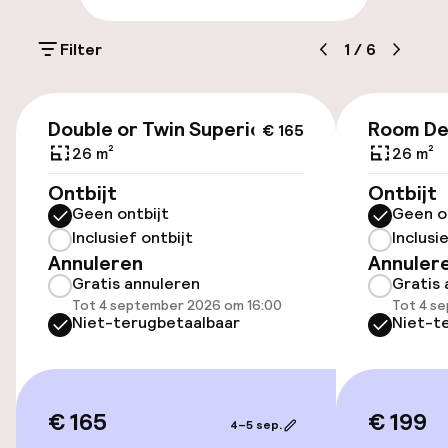
Parkeren & mobiliteit
Filter
1
/
6
Parkeergelegenheid op eigen terrein
(buiten)
€ 165
€ 18,00 per dag
Double or Twin Superior
Room De
€ 165
26 m²
26 m²
Parkeerservice
Ontbijt
Ontbijt
Geen ontbijt
Geen o
Openbaar parkeren
Inclusief ontbijt
Inclusi
Annuleren
Annuler
Luchthavenshuttle
Gratis annuleren
Gratis 
Tot 4 september 2026 om 16:00
Tot 4 s
Fietsverhuur
Niet-terugbetaalbaar
Niet-t
Toegankelijkheid
€ 165
€ 199
4–5 sep.
Overal rolstoeltoegankelijk