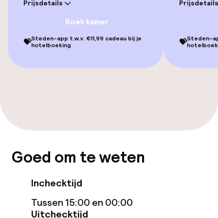
Prijsdetails
Prijsdetail
Lift
Boek kamer
Steden-app t.w.v. €11,99 cadeau bij je
Steden-app
💝
💝
hotelboeking
hotelboek
Zwemmen & wellness
Ligstoelen
Parasols
Hot tub
Solarium
Goed om te weten
Stoombad
Inchecktijd
Spacentrum
Tussen 15:00 en 00:00
Spa behandelingen
Uitchecktijd