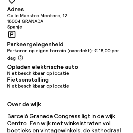
Restaurant
Adres
Calle Maestro Montero, 12
Bar
18004
GRANADA
Spanje
Eet- en drinkdiensten
Parkeergelegenheid
Parkeren op eigen terrein (overdekt): € 18,00 per
Ontbijtbuffet
dag
Opladen elektrische auto
Lunch à la carte
Niet beschikbaar op locatie
Fietsenstalling
Diner à la carte
Niet beschikbaar op locatie
Roomservice
Over de wijk
Dieetopties
Barceló Granada Congress ligt in de wijk
Centro. Een wijk met winkelstraten vol
Vegetarische opties
boetieks en vintagewinkels, de kathedraal