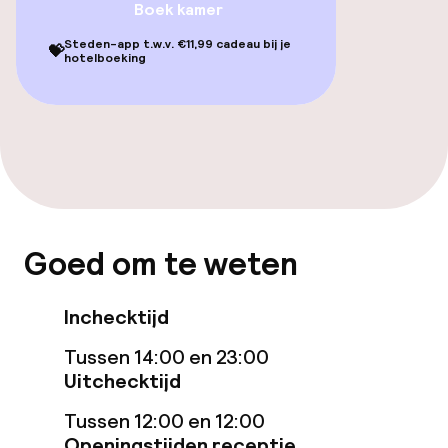
Boek kamer
Eet- en drinkgelegenheden
Steden-app t.w.v. €11,99 cadeau bij je
💝
hotelboeking
Restaurant
Bar
Eet- en drinkdiensten
Lunch à la carte
Goed om te weten
Lunch, vast menu
Inchecktijd
Diner à la carte
Tussen 14:00 en 23:00
Uitchecktijd
Diner, vast menu
Tussen 12:00 en 12:00
Openingstijden receptie