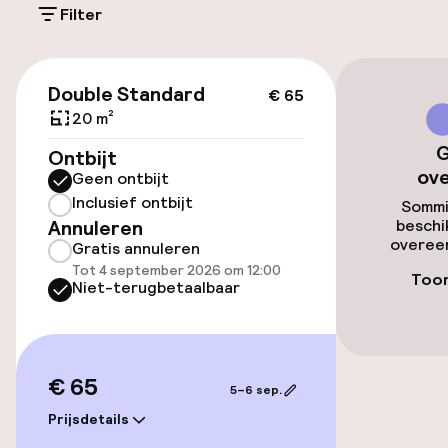
Filter
Openbaar parkeren
€ 65
Double Standard
€ 65
Toegankelijkheid
20 m²
G
Ontbijt
Overal rolstoeltoegankelijk
ov
Geen ontbijt
Inclusief ontbijt
Lift
Sommi
Annuleren
beschi
overeen
Gratis annuleren
Tot 4 september 2026 om 12:00
Entertainment
Toon
Niet-terugbetaalbaar
Gratis wifi
Tuin
€ 65
5–6 sep.
Terras
Prijsdetails