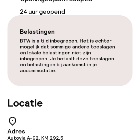
Dieetopties
24 uur geopend
Speciale dieetopties
Belastingen
Schoonmaakvoorzieningen
BTW is altijd inbegrepen. Het is echter
mogelijk dat sommige andere toeslagen
en lokale belastingen niet zijn
Wasservice
inbegrepen. Je betaalt deze toeslagen
en belastingen bij aankomst in je
accommodatie.
Zakelijke faciliteiten
Conferentieruimte
Locatie
Vergaderruimte
Beleid
Adres
Autovia A-92, KM.292,5