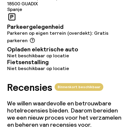
Overal rookvrij
18500
GUADIX
Spanje
Kleine huisdieren toegestaan (minder
dan de 5 kg)
Parkeergelegenheid
Parkeren op eigen terrein (overdekt): Gratis
parkeren
Opladen elektrische auto
Niet beschikbaar op locatie
Fietsenstalling
Niet beschikbaar op locatie
Recensies
Binnenkort beschikbaar
We willen waardevolle en betrouwbare
hotelrecensies bieden. Daarom bereiden
we een nieuw proces voor het verzamelen
en beheren van recensies voor.