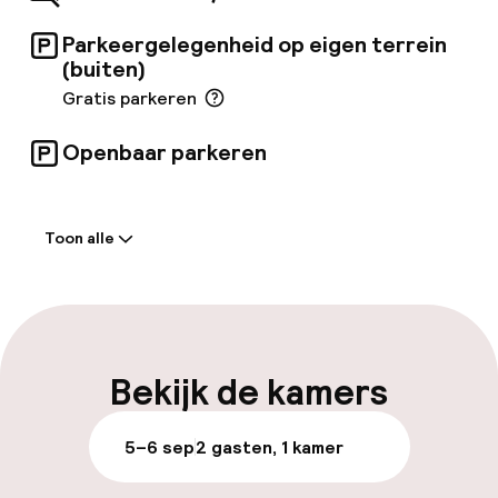
Parkeergelegenheid op eigen terrein
(buiten)
Gratis parkeren
Openbaar parkeren
Welkom
Toon alle
Receptie: 24 uur geopend
Bagageruimte
Parkeren & mobiliteit
Bekijk de kamers
Parkeergelegenheid op eigen terrein
5–6 sep
2 gasten, 1 kamer
(buiten)
Gratis parkeren