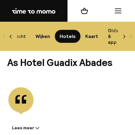
Home
Winkelmand
Menu
Gr
Gids
Overzicht
Wijken
Hotels
Kaart
&
Bl
Scroll naar links
Scrol
app
B
As Hotel Guadix Abades
Bekijk alle
best
Reisi
We
Lees meer
Informatie gedeeld door de