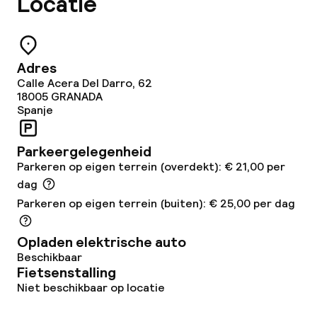
Locatie
Lunch à la carte
Diner à la carte
Adres
Roomservice
Calle Acera Del Darro, 62
18005
GRANADA
Spanje
Dieetopties
Parkeergelegenheid
Glutenvrije opties
Parkeren op eigen terrein (overdekt): € 21,00 per
dag
Vegetarische opties
Parkeren op eigen terrein (buiten): € 25,00 per dag
Opladen elektrische auto
Schoonmaakvoorzieningen
Beschikbaar
Fietsenstalling
Wasservice
Niet beschikbaar op locatie