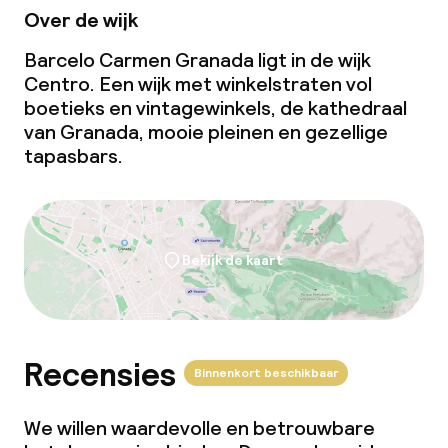
Zakelijke faciliteiten
Over de wijk
Barcelo Carmen Granada ligt in de wijk
Conferentieruimte
Centro. Een wijk met winkelstraten vol
boetieks en vintagewinkels, de kathedraal
Vergaderruimte
van Granada, mooie pleinen en gezellige
tapasbars.
Beleid
Overal rookvrij
Bekijk de kaart
Recensies
Binnenkort beschikbaar
We willen waardevolle en betrouwbare