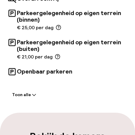
Ervaar uitstekende service en de charme van
Zuid-Spanje in het Barceló Carmen Granada.
Parkeergelegenheid op eigen terrein
(binnen)
€ 25,00 per dag
Parkeergelegenheid op eigen terrein
(buiten)
€ 21,00 per dag
Openbaar parkeren
Welkom
Toon alle
Receptie: 24 uur geopend
Meertalige medewerkers
Bagageruimte