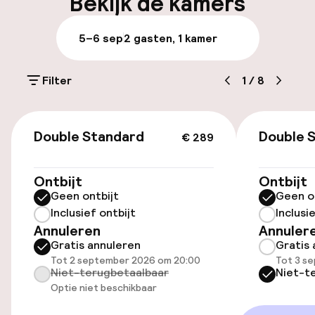
Bekijk de kamers
Parkeren & mobiliteit
5–6 sep
2 gasten, 1 kamer
Parkeergelegenheid op eigen terrein
(buiten)
Filter
1
/
8
€ 21,00 per dag
€ 289
Parkeergelegenheid op eigen terrein
Double Standard
Double 
€ 289
(binnen)
€ 25,00 per dag
Ontbijt
Ontbijt
Geen ontbijt
Geen o
Openbaar parkeren
Inclusief ontbijt
Inclusi
Annuleren
Annuler
Oplaadpunt elektrische auto op
Gratis annuleren
Gratis 
locatie
Tot 2 september 2026 om 20:00
Tot 3 s
Niet-terugbetaalbaar
Niet-t
Luchthavenshuttle
Optie niet beschikbaar