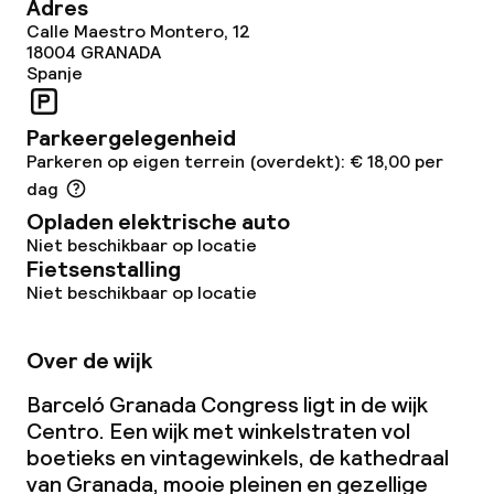
Adres
Restaurant
Calle Maestro Montero, 12
18004
GRANADA
Bar
Spanje
Parkeergelegenheid
Eet- en drinkdiensten
Parkeren op eigen terrein (overdekt): € 18,00 per
dag
Ontbijtbuffet
Opladen elektrische auto
Niet beschikbaar op locatie
Lunch à la carte
Fietsenstalling
Niet beschikbaar op locatie
Diner à la carte
Roomservice
Over de wijk
Barceló Granada Congress ligt in de wijk
Dieetopties
Centro. Een wijk met winkelstraten vol
boetieks en vintagewinkels, de kathedraal
Vegetarische opties
van Granada, mooie pleinen en gezellige