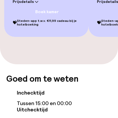
Prijsdetails
Prijsdetail
Lift
Boek kamer
Steden-app t.w.v. €11,99 cadeau bij je
Steden-app
💝
💝
hotelboeking
hotelboek
Zwemmen & wellness
Ligstoelen
Parasols
Hot tub
Goed om te weten
Solarium
Stoombad
Inchecktijd
Spacentrum
Tussen 15:00 en 00:00
Uitchecktijd
Spa behandelingen