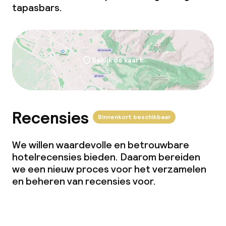
tapasbars.
Faciliteiten en diensten voor kinderen
Babysitservice
Bekijk de kaart
Schoonmaakvoorzieningen
Wasservice
Recensies
Binnenkort beschikbaar
We willen waardevolle en betrouwbare
Zakelijke faciliteiten
hotelrecensies bieden. Daarom bereiden
we een nieuw proces voor het verzamelen
Conferentieruimte
en beheren van recensies voor.
Vergaderruimte