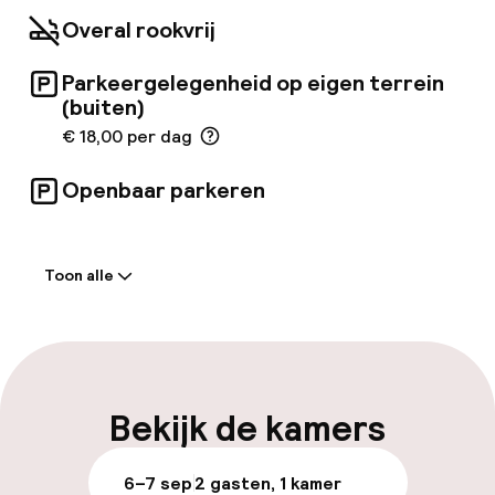
Overal rookvrij
Parkeergelegenheid op eigen terrein
(buiten)
€ 18,00 per dag
Openbaar parkeren
Welkom
Toon alle
Receptie: 24 uur geopend
Vroeg inchecken mogelijk
Meertalige medewerkers
Bekijk de kamers
Bagageruimte
6–7 sep
2 gasten, 1 kamer