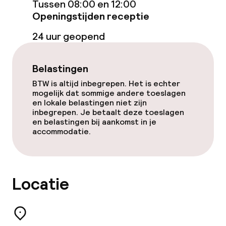
Tussen 08:00 en 12:00
Openingstijden receptie
Massage
24 uur geopend
Fitnessruimte / gym
Belastingen
Entertainment
BTW is altijd inbegrepen. Het is echter
mogelijk dat sommige andere toeslagen
Gratis wifi
en lokale belastingen niet zijn
inbegrepen. Je betaalt deze toeslagen
en belastingen bij aankomst in je
Tuin
accommodatie.
Terras
Zonneterras
Locatie
Eet- en drinkgelegenheden