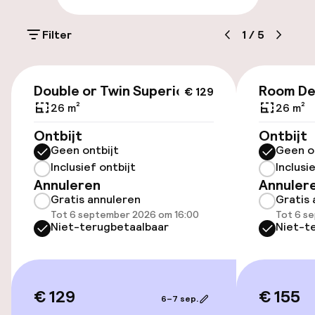
Parkeren & mobiliteit
Filter
1
/
5
Parkeergelegenheid op eigen terrein
(buiten)
€ 129
€ 18,00 per dag
Double or Twin Superior
Room De
€ 129
26 m²
26 m²
Parkeerservice
Ontbijt
Ontbijt
Geen ontbijt
Geen o
Openbaar parkeren
Inclusief ontbijt
Inclusi
Annuleren
Annuler
Luchthavenshuttle
Gratis annuleren
Gratis 
Tot 6 september 2026 om 16:00
Tot 6 s
Fietsverhuur
Niet-terugbetaalbaar
Niet-t
Toegankelijkheid
€ 129
€ 155
6–7 sep.
Overal rolstoeltoegankelijk