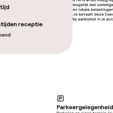
mogelijk dat sommig
tijd
en lokale belastingen
Je betaalt deze toe
orzieningen
bij aankomst in je a
tijden receptie
opend
teiten
uimte
j
Parkeergelegenheid