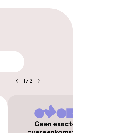
arheid
1
/
2
Geen exacte
overeenkomsten