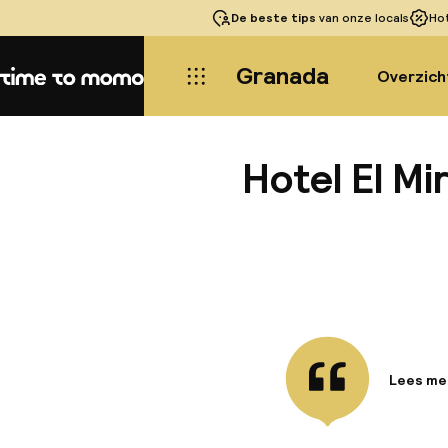
De beste tips
van onze locals
Ho
Granada
Overzich
Home
Hotel El Mi
Lees me
Informa
Dit aantr
minder d