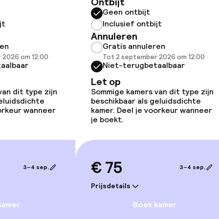
Ontbijt
Geen ontbijt
llness
jt
Inclusief ontbijt
Annuleren
ren
Gratis annuleren
Spa behandeling
 2026 om 12:00
Tot 2 september 2026 om 12:00
aalbaar
Niet-terugbetaalbaar
ad (hamam)
Massage
Let op
n dit type zijn
Sommige kamers van dit type zijn
eluidsdichte
beschikbaar als geluidsdichte
oorkeur wanneer
kamer. Deel je voorkeur wanneer
je boekt.
€ 75
3–4 sep.
3–4 sep.
Prijsdetails
gelegenheden
kamer
Boek kamer