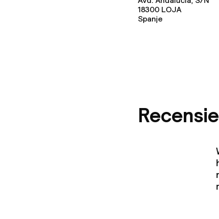
Avd. Andalucía, S/N
18300
LOJA
Spanje
Recensie