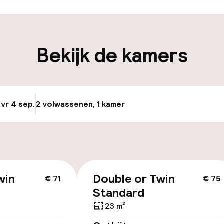
iliteit
Bekijk de kamers
nheid op eigen
n)
 vr 4 sep.
2 volwassenen, 1 kamer
Update beschikba
keren
id
win
Double or Twin
€ 71
€ 75
ltoegankelijk
Standard
23 m²