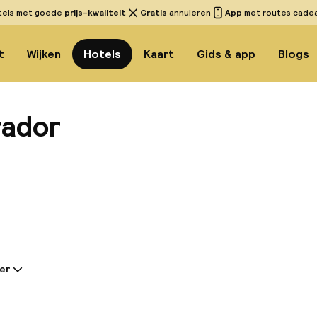
tels met goede
prijs-kwaliteit
Gratis
annuleren
App
met routes cadeau
t
Wijken
Hotels
Kaart
Gids & app
Blogs
rador
Bekijk 
er
tie gedeeld door de accommodatie:
ekkelijke hotel is gelegen in het toeristische centrum
an 4 km van het stadscentrum. Winkel- en uitgaansg