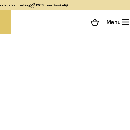
 bij elke boeking
100%
onafhankelijk
Menu
Winkelmand
Bekijk de kamers
alle 28 foto’s
 van Loja, op
elegenheden liggen