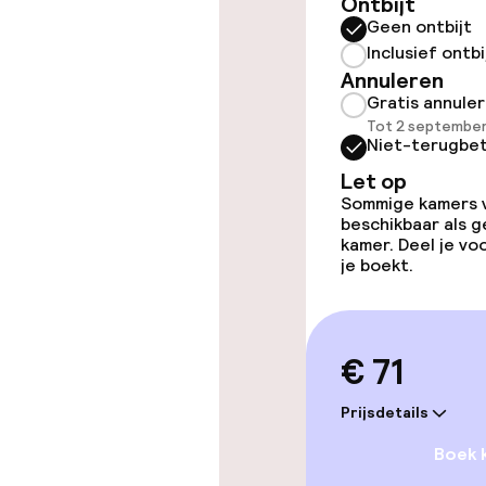
Ontbijt
Geen ontbijt
Zwemmen & we
Inclusief ontbi
Annuleren
Gratis annule
Solarium
Tot 2 september
Niet-terugbet
Turks stoomb
Let op
Sommige kamers va
Spacentrum
beschikbaar als g
kamer. Deel je v
je boekt.
Entertainment
Gratis wifi
€ 71
Prijsdetails
Eet- en drink
Boek 