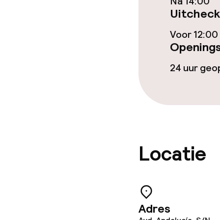
Na 14:00
Uitcheck
Voor 12:00
Schoonmaakvo
Openings
Wasservice
24 uur ge
Zakelijke facili
Conferentier
Locatie
Beleid
Overal rookvri
Adres