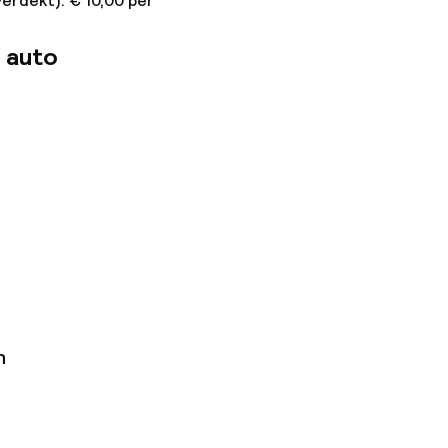
erdekt): € 10,00 per
 auto
n