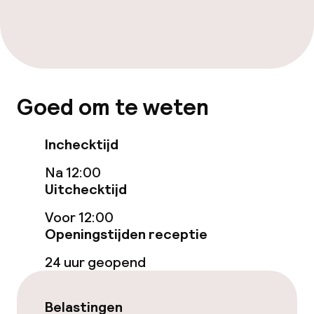
Bar
Eet- en drinkdiensten
Ontbijtbuffet
Goed om te weten
Lunch à la carte
Inchecktijd
Lunch, vast menu
Na 12:00
Diner à la carte
Uitchecktijd
Voor 12:00
Diner, vast menu
Openingstijden receptie
Roomservice
24 uur geopend
Dieetopties
Belastingen