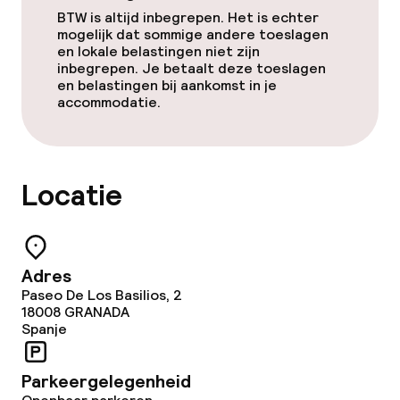
BTW is altijd inbegrepen. Het is echter
Speciale dieetopties
mogelijk dat sommige andere toeslagen
en lokale belastingen niet zijn
inbegrepen. Je betaalt deze toeslagen
en belastingen bij aankomst in je
Schoonmaakvoorzieningen
accommodatie.
Wasservice
Locatie
Zakelijke faciliteiten
Conferentieruimte
Adres
Vergaderruimte
Paseo De Los Basilios, 2
18008
GRANADA
Spanje
Beleid
Parkeergelegenheid
Overal rookvrij