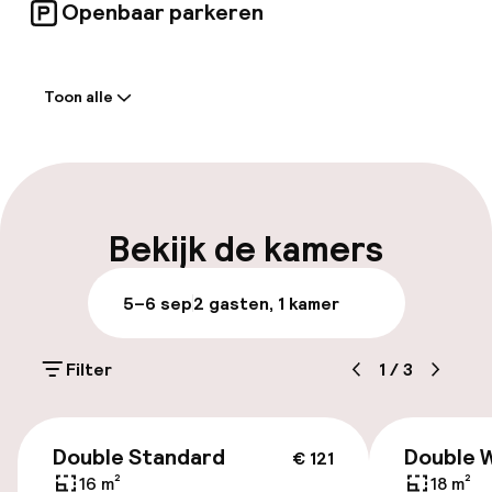
charmante sfeer van het eigen restaurant. Er
Openbaar parkeren
zijn ook functionele ruimtes voor zakelijke
reizigers en degenen die met de auto komen,
Welkom
kunnen gebruikmaken van de
parkeergelegenheid.
Toon alle
Receptie: 24 uur geopend
Meertalige medewerkers
Bagageruimte
Bekijk de kamers
Parkeren & mobiliteit
5–6 sep
2 gasten, 1 kamer
Openbaar parkeren
Filter
1
/
3
Luchthavenshuttle
€ 121
Double Standard
Double 
€ 121
Toegankelijkheid
16 m²
18 m²