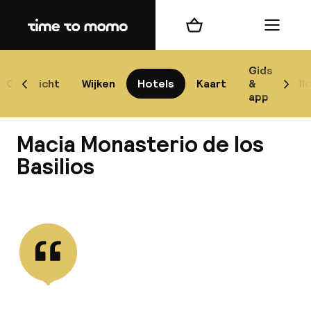
Home
Winkelmand
Menu
Gr
Gids
Overzicht
Wijken
Hotels
Kaart
&
Bl
Scroll naar links
Scrol
app
B
Macia Monasterio de los
Basilios
Bekijk alle
best
Reisi
We