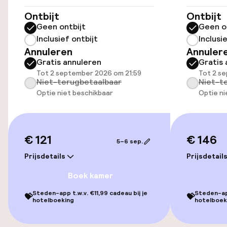
Lift
Ontbijt
Ontbijt
Geen ontbijt
Geen o
Inclusief ontbijt
Inclusi
Entertainment
Annuleren
Annuler
Gratis annuleren
Gratis 
Gratis wifi
Tot 2 september 2026 om 21:59
Tot 2 s
Niet-terugbetaalbaar
Niet-t
Optie niet beschikbaar
Optie ni
Tuin
Terras
€ 121
€ 146
5–6 sep.
TV lounge
Prijsdetails
Prijsdetail
Boek kamer
Eet- en drinkgelegenheden
Steden-app t.w.v. €11,99 cadeau bij je
Steden-app
💝
💝
hotelboeking
hotelboek
Restaurant