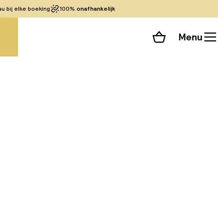
 bij elke boeking
100%
onafhankelijk
Menu
Winkelmand
Bekijk de kamers
 alle 177 foto’s
Granada, op slechts
 en