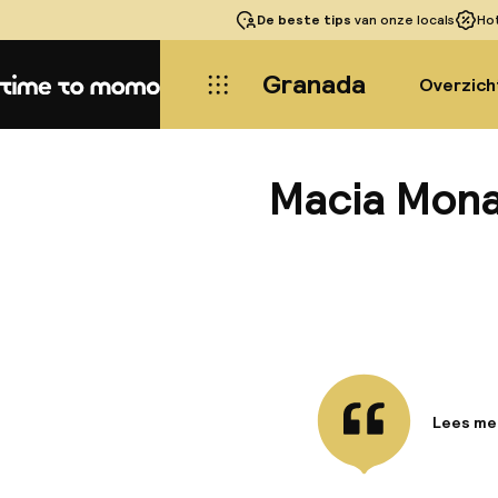
De beste tips
van onze locals
Ho
Granada
Overzich
Home
Macia Monas
Lees me
Informa
Dit aantr
10 minut