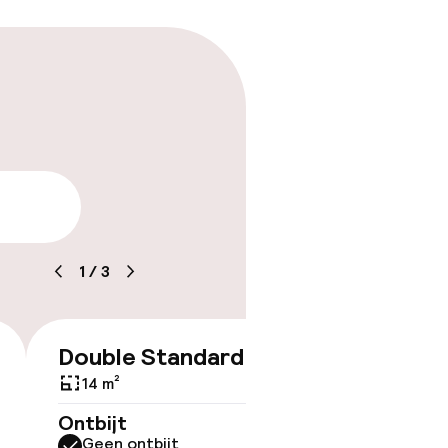
arheid
1
/
3
Double Standard
€ 141
14 m²
Ontbijt
ov
Geen ontbijt