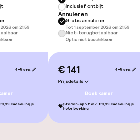
Terras
jt
Inclusief ontbijt
Annuleren
TV lounge
ren
Gratis annuleren
 2026 om 21:59
Tot 1 september 2026 om 21:59
aalbaar
Niet-terugbetaalbaar
ikbaar
Optie niet beschikbaar
gelegenheden
€ 141
4–5 sep.
4–5 sep.
Prijsdetails
kamer
Boek kamer
iensten
11,99 cadeau bij je
Steden-app t.w.v. €11,99 cadeau bij je
💝
hotelboeking
Diner à la carte
te
Diner, vast menu