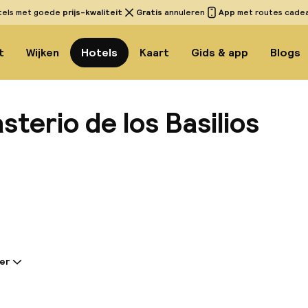
tels met goede
prijs-kwaliteit
Gratis
annuleren
App
met routes cadeau
t
Wijken
Hotels
Kaart
Gids & app
Blogs
terio de los Basilios
Bekijk
er
tie gedeeld door de accommodatie:
ekkelijke hotel ligt in het toeristische centrum van 
en van het stadscentrum, waar gasten talloze winkel-