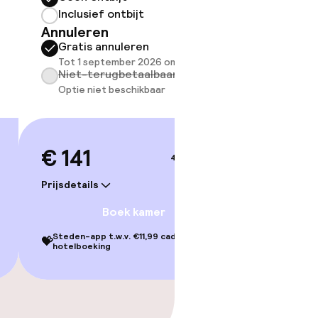
Inclusief ontbijt
Somm
Annuleren
besch
Gratis annuleren
overe
Tot 1 september 2026 om 21:59
Too
Niet-terugbetaalbaar
Optie niet beschikbaar
€ 141
4–5 sep.
Prijsdetails
Boek kamer
Steden-app t.w.v. €11,99 cadeau bij je
💝
hotelboeking