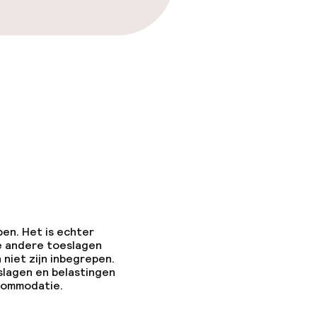
pen. Het is echter
e andere toeslagen
 niet zijn inbegrepen.
slagen en belastingen
ccommodatie.