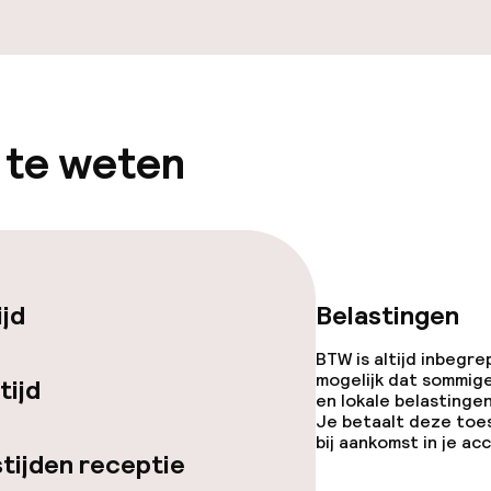
enu
Roomservice
 te weten
topties
orzieningen
ijd
Belastingen
BTW is altijd inbegre
mogelijk dat sommig
tijd
en lokale belastingen
teiten
Je betaalt deze toe
bij aankomst in je a
tijden receptie
uimte