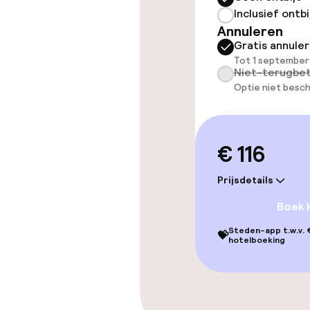
Gratis wifi
Inclusief ontbi
Annuleren
Tuin
Gratis annule
Tot 1 september
Niet-terugbet
Optie niet besch
Eet- en drink
Restaurant
€ 116
Bar
Prijsdetails
Boek 
Eet- en drinkd
Steden-app t.w.v. €
💝
hotelboeking
Ontbijtbuffet
Lunch à la car