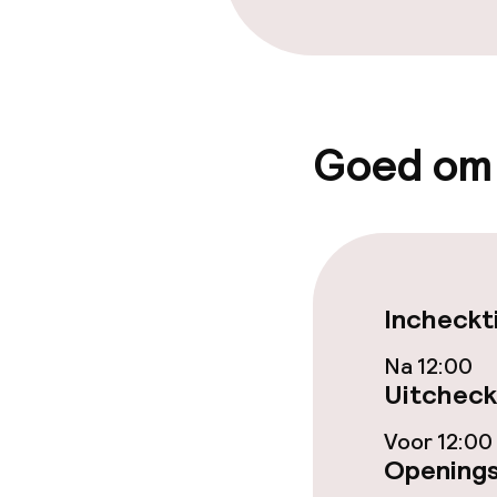
Lunch, vast m
Dieetopties
Goed om
Speciale diee
Schoonmaakvo
Incheckt
Wasservice
Na 12:00
Uitcheck
Zakelijke facili
Voor 12:00
Openings
Conferentier