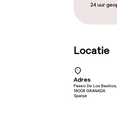
24 uur ge
Vergaderruim
Beleid
Overal rookvri
Locatie
Adres
Paseo De Los Basilios,
18008
GRANADA
Spanje