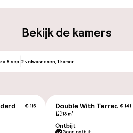
iliteit
Bekijk de kamers
keren
uttle
 za 5 sep.
2 volwassenen, 1 kamer
Update beschikba
id
ndard
Double With Terrace
€ 116
€ 141
18 m²
Ontbijt
Geen ontbijt