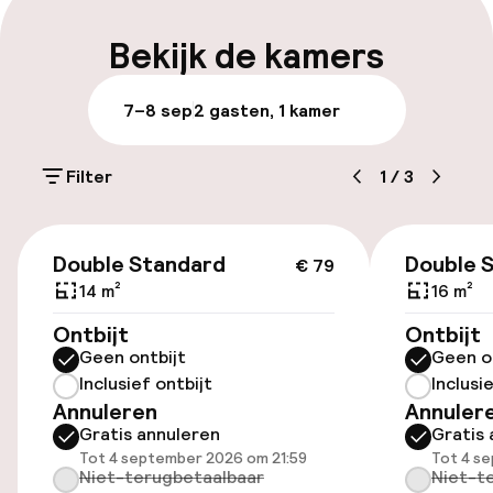
Bagageruimte
Bekijk de kamers
Parkeren & mobiliteit
7–8 sep
2 gasten, 1 kamer
Openbaar parkeren
Filter
1
/
3
Luchthavenshuttle
€ 79
Double Standard
Double 
€ 79
Toegankelijkheid
14 m²
16 m²
Lift
Ontbijt
Ontbijt
Geen ontbijt
Geen o
Inclusief ontbijt
Inclusi
Entertainment
Annuleren
Annuler
Gratis annuleren
Gratis 
Gratis wifi
Tot 4 september 2026 om 21:59
Tot 4 s
Niet-terugbetaalbaar
Niet-t