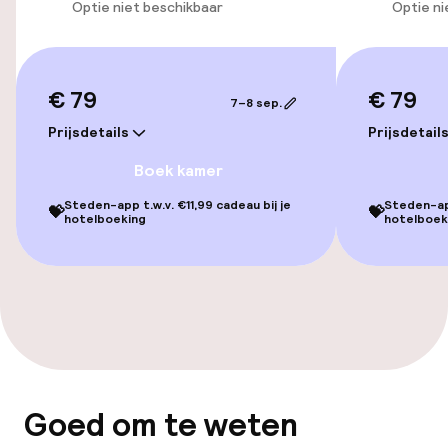
Optie niet beschikbaar
Optie ni
Eet- en drinkdiensten
Ontbijtbuffet
€ 79
€ 79
7–8 sep.
Roomservice
Prijsdetails
Prijsdetail
Boek kamer
Schoonmaakvoorzieningen
Steden-app t.w.v. €11,99 cadeau bij je
Steden-app
💝
💝
hotelboeking
hotelboek
Wasservice
Beleid
Overal rookvrij
Goed om te weten