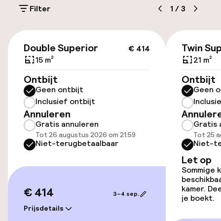
km / 0, 6 mi. De aangewezen luchthaven voor
Filter
1
/
3
Parador de Granada Hotel is Granada (GRX-
Federico Garcia Lorca) - 28, 8 km / 17.
Toegankelijkheid
€ 414
Double Superior
Twin Sup
€ 414
Overal rolstoeltoegankelijk
15 m²
21 m²
Ontbijt
Lift
Ontbijt
Geen ontbijt
Geen o
Inclusief ontbijt
Inclusi
Voor toegankelijkheid
Annuleren
geoptimaliseerde kamers beschikbaar
Annuler
Gratis annuleren
Gratis 
Tot 26 augustus 2026 om 21:59
Tot 25 
Niet-terugbetaalbaar
Niet-t
Kamers
Let op
Voor toegankelijkheid
Sommige ka
geoptimaliseerde kamers beschikbaar
beschikbaa
kamer. Dee
€ 414
3–4 sep.
je boekt.
Zwemmen & wellness
Prijsdetails