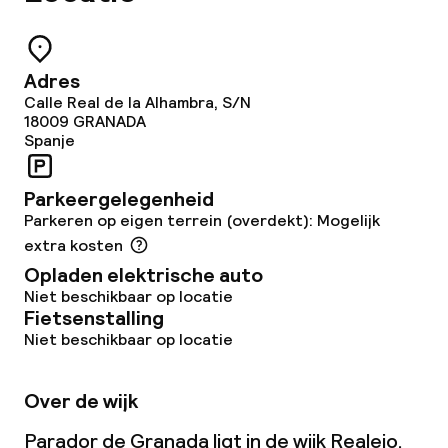
Speciale dieetopties
Adres
Schoonmaakvoorzieningen
Calle Real de la Alhambra, S/N
18009
GRANADA
Wasservice
Spanje
Parkeergelegenheid
Zakelijke faciliteiten
Parkeren op eigen terrein (overdekt): Mogelijk
extra kosten
Conferentieruimte
Opladen elektrische auto
Niet beschikbaar op locatie
Vergaderruimte
Fietsenstalling
Niet beschikbaar op locatie
Beleid
Over de wijk
Overal rookvrij
Parador de Granada ligt in de wijk Realejo.