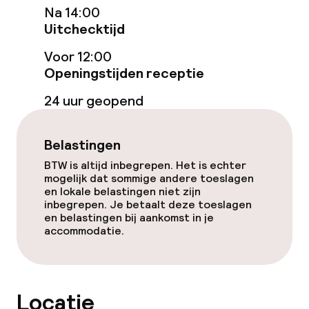
Bar
Na 14:00
Uitchecktijd
Eet- en drinkdiensten
Voor 12:00
Openingstijden receptie
Ontbijtbuffet
24 uur geopend
Lunch à la carte
Belastingen
Lunch, vast menu
BTW is altijd inbegrepen. Het is echter
Diner à la carte
mogelijk dat sommige andere toeslagen
en lokale belastingen niet zijn
inbegrepen. Je betaalt deze toeslagen
Diner, vast menu
en belastingen bij aankomst in je
accommodatie.
Roomservice
Dieetopties
Locatie