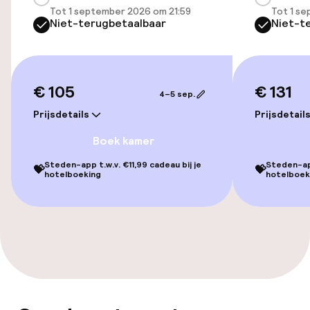
Tot 1 september 2026 om 21:59
Tot 1 s
Niet-terugbetaalbaar
Niet-t
Entertainment
Gratis wifi
€ 105
€ 131
TV lounge
4–5 sep.
Prijsdetails
Prijsdetail
Eet- en drinkdiensten
Boek kamer
Steden-app t.w.v. €11,99 cadeau bij je
Steden-app
💝
💝
Ontbijtbuffet
hotelboeking
hotelboek
Schoonmaakvoorzieningen
Wasservice
Beleid