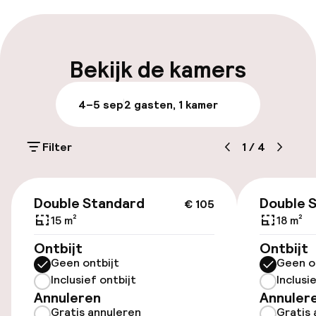
Meertalige medewerkers
Bagageruimte
Bekijk de kamers
Parkeren & mobiliteit
4–5 sep
2 gasten, 1 kamer
Openbaar parkeren
Filter
1
/
4
Toegankelijkheid
€ 105
Double Standard
Double 
€ 105
Lift
15 m²
18 m²
Ontbijt
Ontbijt
Kamers
Geen ontbijt
Geen o
Inclusief ontbijt
Inclusi
Familiekamers beschikbaar
Annuleren
Annuler
Gratis annuleren
Gratis 