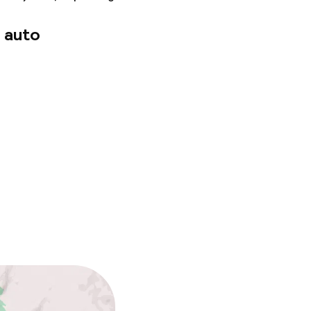
 auto
n toegestaan