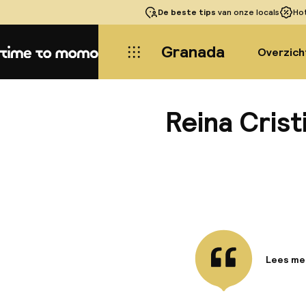
De beste tips
van onze locals
Ho
Granada
Overzich
Home
Reina Crist
Lees me
Informa
Dit slim
beroemde