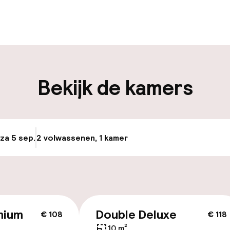
uur geopend
Bagageruimte
edewerkers
iliteit
Bekijk de kamers
nheid op eigen
Openbaar parke
n)
Luchthavenshut
osten
 za 5 sep.
2 volwassenen, 1 kamer
Update beschikba
Fietsenstalling
nheid op eigen
n)
Fietsverhuur
mium
Double Deluxe
€ 108
€ 118
id
10 m²