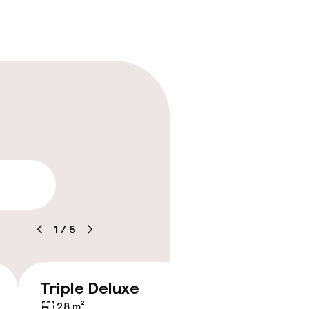
ren
tle
arheid
1
/
5
Triple Deluxe
Quadr
€ 148
28 m²
30 m²