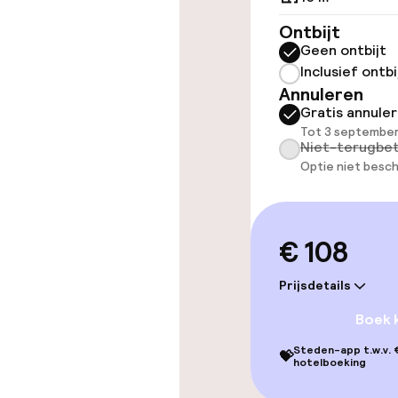
Overal rolstoe
Ontbijt
Geen ontbijt
Lift
Inclusief ontbi
Annuleren
Gratis annule
Tot 3 september
Entertainment
Niet-terugbet
Optie niet besch
Betaalde wifi
Nachtclub
€ 108
Prijsdetails
Eet- en drink
Boek 
Restaurant
Steden-app t.w.v. €
💝
hotelboeking
Bar