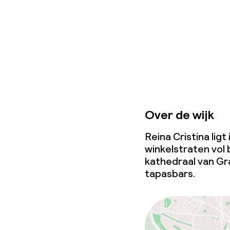
Beleid
Overal rookvri
Kleine huisdi
(minder dan de
Over de wijk
Reina Cristina ligt
winkelstraten vol 
kathedraal van Gr
tapasbars.