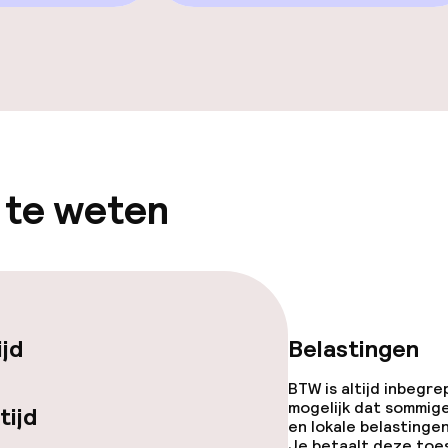
iensten
Diner à la carte
te
Diner, vast menu
 te weten
enu
Roomservice
ijd
Belastingen
topties
BTW is altijd inbegre
mogelijk dat sommig
tijd
en lokale belastingen
 diensten voor kinderen
Je betaalt deze toe