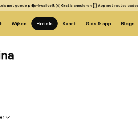
tels met goede
prijs-kwaliteit
Gratis
annuleren
App
met routes cadeau
t
Wijken
Hotels
Kaart
Gids & app
Blogs
ina
Bekijk
er
tie gedeeld door de accommodatie:
me hotel is gelegen in het hart van Granada en werd 
 schrijver Federico García Lorca. Gelegen naast de 