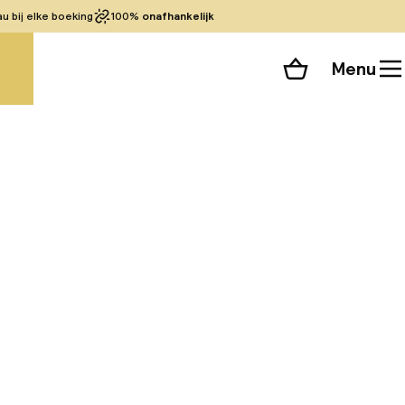
 bij elke boeking
100%
onafhankelijk
Menu
Winkelmand
Bekijk de kamers
 alle 49 foto’s
bezocht door de
kathedraal van