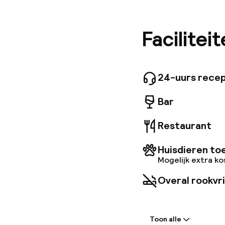
Granada,
het comf
ontdekke
Facilitei
Arabisch
erfgoed 
combinat
diensten
24-uurs recep
kamers. 
een warm
Bar
bezoeker
traditio
Restaurant
over een
parkeerg
Huisdieren to
Mogelijk extra k
Overal rookvri
Welkom
Toon alle