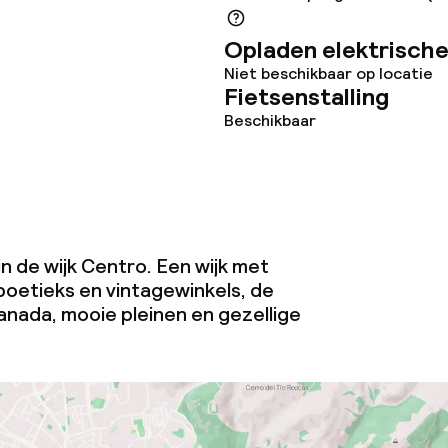
Opladen elektrische
Niet beschikbaar op locatie
Fietsenstalling
j
Grote huisdiere
Beschikbaar
(meer dan 5 kg)
eren toegestaan
 5 kg)
 in de wijk Centro. Een wijk met
boetieks en vintagewinkels, de
anada, mooie pleinen en gezellige