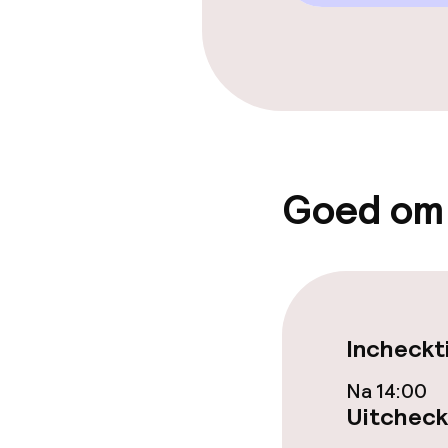
Eet- en drinkd
Ontbijtbuffet
Lunch à la car
Goed om
Lunch, vast m
Dieetopties
Incheckt
Speciale diee
Na 14:00
Uitcheck
Faciliteiten en