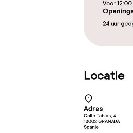
Voor 12:00
Openings
Babysitservic
24 uur ge
Schoonmaakvo
Wasfaciliteit
Wasservice
Locatie
Zakelijke facili
Adres
Conferentier
Calle Tablas, 4
18002
GRANADA
Vergaderruim
Spanje