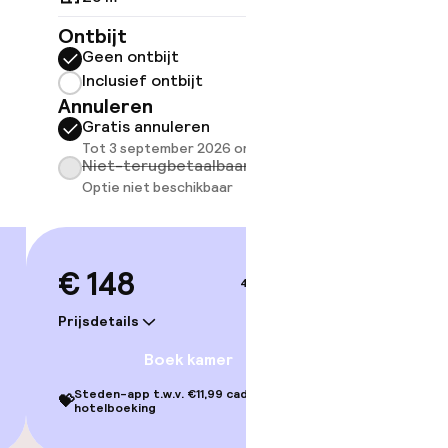
Ontbijt
Ontbijt
Geen ontbijt
Geen 
Inclusief ontbijt
Inclus
Annuleren
Annule
Gratis annuleren
Grati
Tot 3 september 2026 om 10:00
Tot 3 
Niet-terugbetaalbaar
Niet-
Optie niet beschikbaar
Optie 
€ 148
€ 15
4–5 sep.
Prijsdetails
Prijsdetai
Boek kamer
Steden-app t.w.v. €11,99 cadeau bij je
Steden-ap
💝
💝
hotelboeking
hotelbo