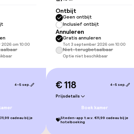
ltoegankelijk
Ontbijt
Geen ontbijt
jt
Inclusief ontbijt
Annuleren
ren
Gratis annuleren
 2026 om 10:00
Tot 3 september 2026 om 10:00
aalbaar
Niet-terugbetaalbaar
ikbaar
Optie niet beschikbaar
€ 118
4–5 sep.
4–5 sep.
Prijsdetails
gelegenheden
kamer
Boek kamer
11,99 cadeau bij je
Steden-app t.w.v. €11,99 cadeau bij je
💝
hotelboeking