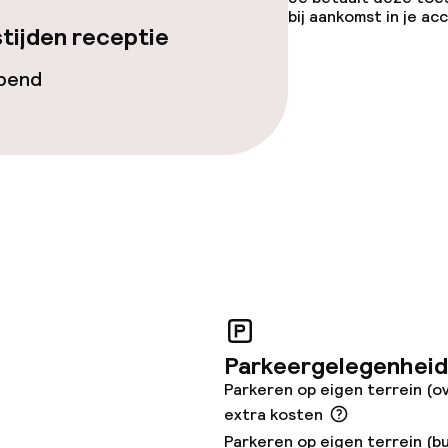
bij aankomst in je a
tijden receptie
e
opend
orzieningen
en (wasmachine)
teiten
Parkeergelegenheid
uimte
Parkeren op eigen terrein (o
extra kosten
te
Parkeren op eigen terrein (bu