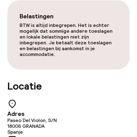
Zakelijke faciliteiten
Belastingen
Conferentieruimte
BTW is altijd inbegrepen. Het is echter
Vergaderruimte
mogelijk dat sommige andere toeslagen
en lokale belastingen niet zijn
inbegrepen. Je betaalt deze toeslagen
en belastingen bij aankomst in je
Beleid
accommodatie.
Overal rookvrij
Grote huisdieren toegestaan (meer
Locatie
dan 5 kg)
Adres
Paseo Del Violon, S/N
18006
GRANADA
Spanje