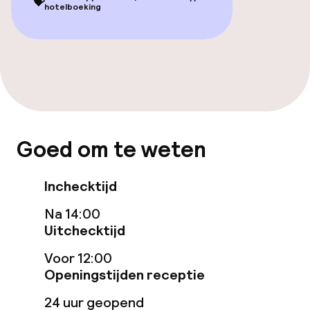
💝
hotelboeking
Gratis wifi
Eet- en drinkgelegenheden
Restaurant
Goed om te weten
Eet- en drinkdiensten
Inchecktijd
Ontbijtbuffet
Na 14:00
Uitchecktijd
Schoonmaakvoorzieningen
Voor 12:00
Wasservice
Openingstijden receptie
24 uur geopend