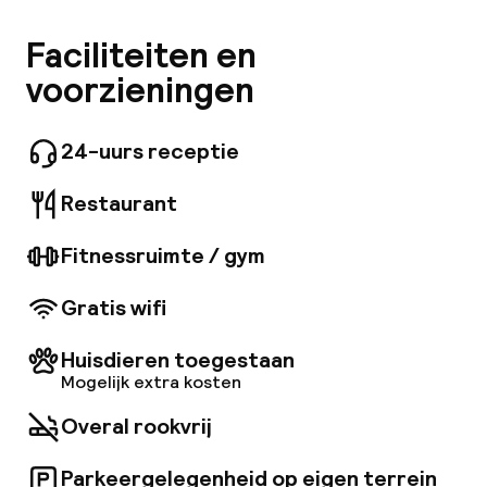
Mijn
accommodatie:
The Senator Granada Spa Hotel, gunstig
Faciliteiten en
gelegen in de buurt van het expositie- en
ver
voorzieningen
congrescentrum van Granada, biedt modern
Hul
comfort en uitstekende vervoersverbindingen.
Op slechts 250 meter van het stadscentrum
24-uurs receptie
en de oude binnenstad hebben gasten
gemakkelijk toegang tot winkels, het Alhambra
Restaurant
en het skigebied Sierra Nevada (35 km). Het
O
hotel biedt een warm welkom, uitstekende
service en een gratis fles water. De spa is
Fitnessruimte / gym
geopend op dinsdag, woensdag en donderdag
van 17:00 tot 21:00 uur en op vrijdag, zaterdag
Gratis wifi
en zondag van 10:00 tot 14:00 uur en van 17:00
Ne
tot 21:00 uur.
Huisdieren toegestaan
Mogelijk extra kosten
Overal rookvrij
Facebo
Parkeergelegenheid op eigen terrein