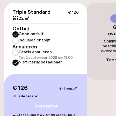
€ 126
Openbaar parkeren
Triple Standard
€ 126
22 m²
G
Ontbijt
Toegankelijkheid
ov
Geen ontbijt
Inclusief ontbijt
Lift
Sommi
Annuleren
beschi
overeen
Gratis annuleren
Tot 2 september 2026 om 19:00
Zwemmen & wellness
Toon
Niet-terugbetaalbaar
Spacentrum
Spa behandelingen
€ 126
6–7 sep.
Fitnessruimte / gym
Prijsdetails
Boek kamer
Entertainment
Steden-app t.w.v. €11,99 cadeau bij je