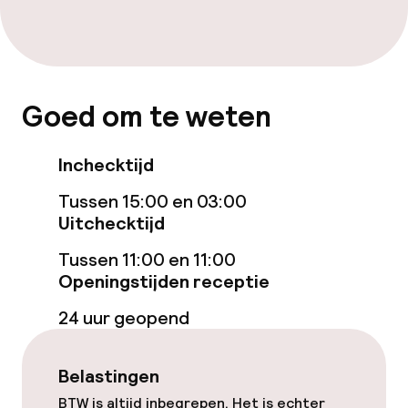
Bar
Eet- en drinkdiensten
Goed om te weten
Ontbijtbuffet
Inchecktijd
Tussen 15:00 en 03:00
Faciliteiten en diensten voor kinderen
Uitchecktijd
Speeltuin
Tussen 11:00 en 11:00
Openingstijden receptie
Schoonmaakvoorzieningen
24 uur geopend
Wasfaciliteiten (wasmachine)
Belastingen
Wasservice
BTW is altijd inbegrepen. Het is echter