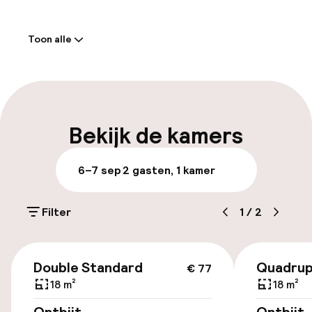
Welkom
Toon alle
Receptie: 24 uur geopend
Meertalige medewerkers
Bagageruimte
Bekijk de kamers
Parkeren & mobiliteit
6–7 sep
2 gasten, 1 kamer
Openbaar parkeren
Filter
1
/
2
Toegankelijkheid
€ 77
Double Standard
Quadrup
€ 77
Overal rolstoeltoegankelijk
18 m²
18 m²
Lift