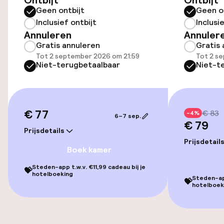
Ontbijt
Ontbijt
Geen ontbijt
Geen o
Inclusief ontbijt
Inclusi
Kamers
Annuleren
Annuler
Gratis annuleren
Gratis 
Familiekamers beschikbaar
Tot 2 september 2026 om 21:59
Tot 2 s
Niet-terugbetaalbaar
Niet-t
Entertainment
€ 77
€ 83
Gratis wifi
-4%
6–7 sep.
€ 79
Prijsdetails
TV lounge
Prijsdetail
Boek kamer
Game-kamer
Steden-app t.w.v. €11,99 cadeau bij je
💝
hotelboeking
Steden-app
💝
hotelboek
Eet- en drinkgelegenheden
Restaurant