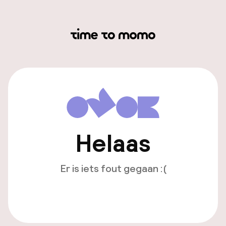
Helaas
Er is iets fout gegaan :(
Opnieuw laden