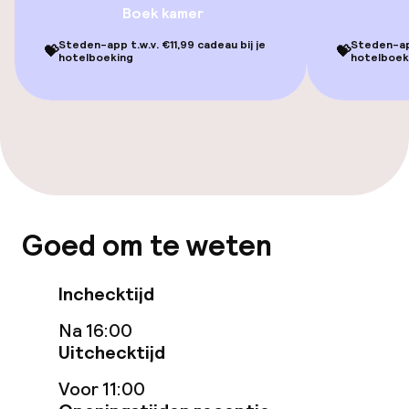
Boek kamer
Zakelijke faciliteiten
Steden-app t.w.v. €11,99 cadeau bij je
Steden-app
💝
💝
hotelboeking
hotelboek
Conferentieruimte
Goed om te weten
Inchecktijd
Na 16:00
Uitchecktijd
Voor 11:00