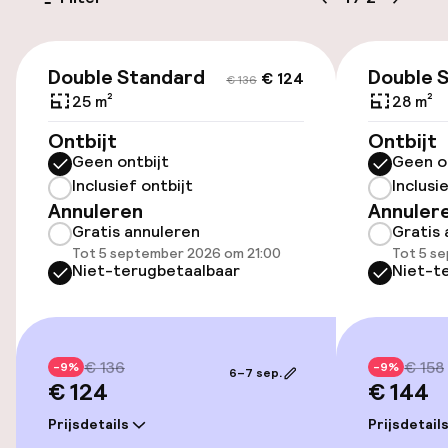
Openbaar parkeren
€ 124
€ 136
Double Standard
Double 
€ 124
€ 136
Toegankelijkheid
25 m²
28 m²
Ontbijt
Overal rolstoeltoegankelijk
Ontbijt
Geen ontbijt
Geen o
Inclusief ontbijt
Inclusi
Entertainment
Annuleren
Annuler
Gratis annuleren
Gratis 
Gratis wifi
Tot 5 september 2026 om 21:00
Tot 5 s
Niet-terugbetaalbaar
Niet-t
Eet- en drinkgelegenheden
€ 136
€ 158
-9%
-9%
Restaurant
6–7 sep.
€ 124
€ 144
Bar
Prijsdetails
Prijsdetail