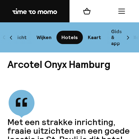
Home
Winkelmand
Menu
Ha
Gids
Overzicht
Wijken
Hotels
Kaart
&
Bl
Scroll naar links
Scrol
app
B
Arcotel Onyx Hamburg
Bekijk alle
best
Reisi
Met een strakke inrichting,
fraaie uitzichten en een goede
We