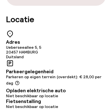
Schoonmaakvoorzieningen
Wasservice
Locatie
Zakelijke faciliteiten
Adres
Vergaderruimte
Ueberseeallee 5, 5
20457
HAMBURG
Duitsland
Eco-label
Parkeergelegenheid
Green Key Global
Parkeren op eigen terrein (overdekt): € 28,00 per
dag
Opladen elektrische auto
Beleid
Niet beschikbaar op locatie
Fietsenstalling
Overal rookvrij
Niet beschikbaar op locatie