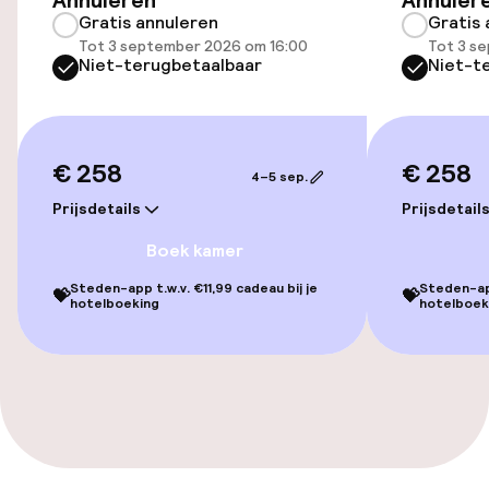
Annuleren
Annuler
Gratis annuleren
Gratis 
Lift
Tot 3 september 2026 om 16:00
Tot 3 s
Niet-terugbetaalbaar
Niet-t
Zwemmen & wellness
Fitnessruimte / gym
€ 258
€ 258
4–5 sep.
Prijsdetails
Prijsdetail
Entertainment
Boek kamer
Betaalde wifi
Steden-app t.w.v. €11,99 cadeau bij je
Steden-app
💝
💝
hotelboeking
hotelboek
Tuin
Terras
Eet- en drinkgelegenheden