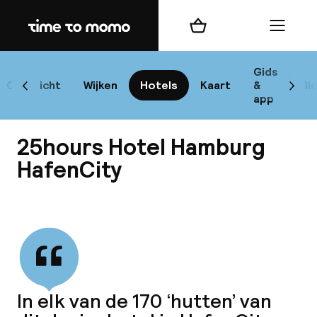
Home
Winkelmand
Menu
Ha
Gids
Overzicht
Wijken
Hotels
Kaart
&
Bl
Scroll naar links
Scrol
app
B
25hours Hotel Hamburg
HafenCity
Bekijk alle
best
Reisi
We
In elk van de 170 ‘hutten’ van