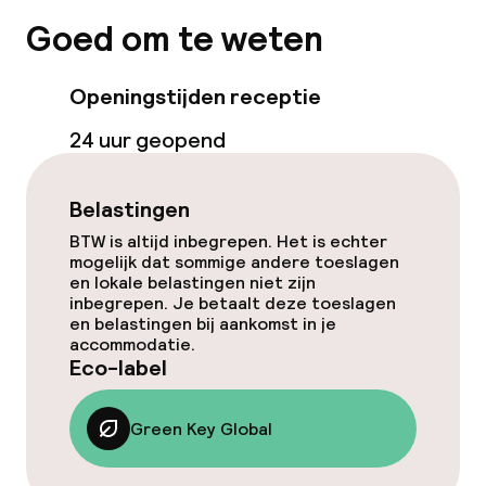
Restaurant
Goed om te weten
Bar
Openingstijden receptie
24 uur geopend
Eet- en drinkdiensten
Ontbijtbuffet
Belastingen
BTW is altijd inbegrepen. Het is echter
Diner à la carte
mogelijk dat sommige andere toeslagen
en lokale belastingen niet zijn
inbegrepen. Je betaalt deze toeslagen
en belastingen bij aankomst in je
Dieetopties
accommodatie.
Eco-label
Glutenvrije opties
Green Key Global
Vegetarische opties