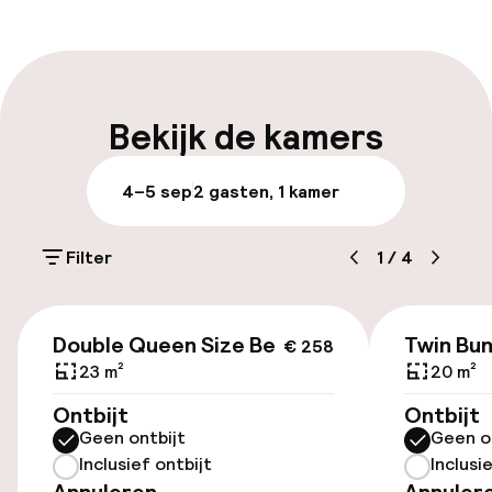
Receptie: 24 uur geopend
Meertalige medewerkers
Bagageruimte
Bekijk de kamers
Parkeren & mobiliteit
4–5 sep
2 gasten, 1 kamer
Parkeergelegenheid op eigen terrein
(buiten)
Filter
1
/
4
€ 28,00 per dag
€ 258
Openbaar parkeren
Double Queen Size Bed
Twin Bu
€ 258
23 m²
20 m²
Fietsverhuur
Ontbijt
Ontbijt
Geen ontbijt
Geen o
Inclusief ontbijt
Inclusi
Toegankelijkheid