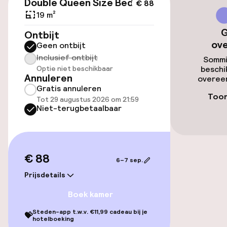
Parkeergelegenheid op eigen terrein
Double Queen Size Bed
€ 88
(buiten)
19 m²
Mogelijk extra kosten
G
Ontbijt
ov
Geen ontbijt
Openbaar parkeren
Inclusief ontbijt
Sommi
Optie niet beschikbaar
beschi
Annuleren
overeen
Toegankelijkheid
Gratis annuleren
Toon
Tot 29 augustus 2026 om 21:59
Overal rolstoeltoegankelijk
Niet-terugbetaalbaar
Lift
€ 88
6–7 sep.
Entertainment
Prijsdetails
Betaalde wifi
Boek kamer
Steden-app t.w.v. €11,99 cadeau bij je
💝
hotelboeking
Eet- en drinkgelegenheden