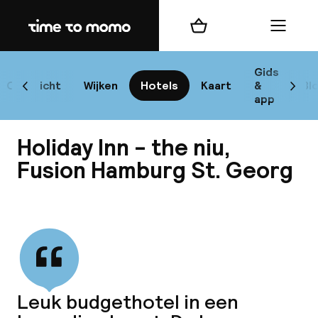
Home
Winkelmand
Menu
Ha
Gids
Overzicht
Wijken
Hotels
Kaart
&
Bl
Scroll naar links
Scrol
app
B
Holiday Inn - the niu,
Fusion Hamburg St. Georg
Bekijk alle
best
Reisi
We
Leuk budgethotel in een