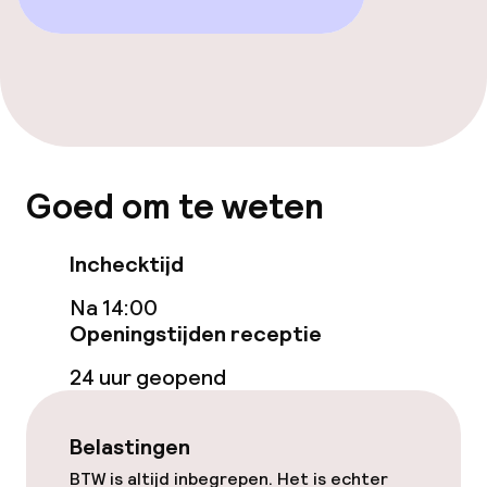
Bar
Eet- en drinkdiensten
Ontbijtbuffet
Goed om te weten
Roomservice
Inchecktijd
Schoonmaakvoorzieningen
Na 14:00
Openingstijden receptie
Wasservice
24 uur geopend
Beleid
Belastingen
Overal rookvrij
BTW is altijd inbegrepen. Het is echter