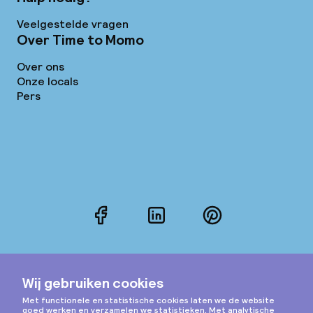
Veelgestelde vragen
Over Time to Momo
Over ons
Onze locals
Pers
Facebook
LinkedIn
Pinterest
Sluiten X
Instagram
Gratis wandeltour door
Hamburg