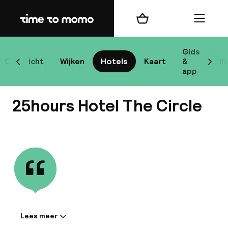
Home
Winkelmand
Menu
Ke
Gids
Overzicht
Wijken
Hotels
Kaart
&
Bl
Scroll naar links
Scrol
app
B
25hours Hotel The Circle
Bekijk alle
best
Reisi
We
Lees meer
Informatie gedeeld door de