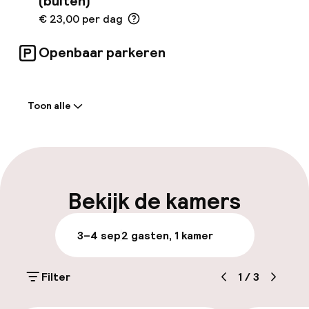
(buiten)
€ 23,00 per dag
Openbaar parkeren
Welkom
Toon alle
Receptie: 24 uur geopend
Meertalige medewerkers
Bagageruimte
Bekijk de kamers
Parkeren & mobiliteit
3–4 sep
2 gasten, 1 kamer
Parkeergelegenheid op eigen terrein
(buiten)
Filter
1
/
3
€ 23,00 per dag