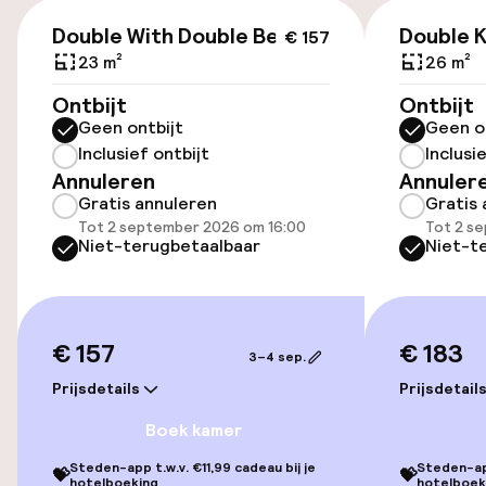
€ 157
Openbaar parkeren
Double With Double Bed
Double K
€ 157
23 m²
26 m²
Fietsverhuur
Ontbijt
Ontbijt
Geen ontbijt
Geen o
Inclusief ontbijt
Inclusi
Toegankelijkheid
Annuleren
Annuler
Gratis annuleren
Gratis 
Lift
Tot 2 september 2026 om 16:00
Tot 2 s
Niet-terugbetaalbaar
Niet-t
Entertainment
Gratis wifi
€ 157
€ 183
3–4 sep.
Prijsdetails
Prijsdetail
Eet- en drinkgelegenheden
Boek kamer
Restaurant
Steden-app t.w.v. €11,99 cadeau bij je
Steden-app
💝
💝
hotelboeking
hotelboek