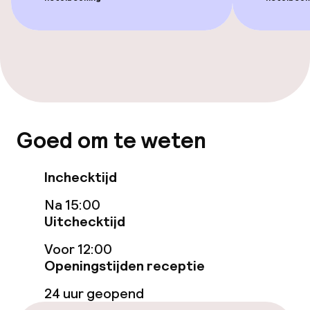
Bar
Eet- en drinkdiensten
Ontbijtbuffet
Diner à la carte
Goed om te weten
Inchecktijd
Dieetopties
Na 15:00
Glutenvrije opties
Uitchecktijd
Vegetarische opties
Voor 12:00
Openingstijden receptie
Zakelijke faciliteiten
24 uur geopend