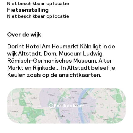
Niet beschikbaar op locatie
Fietsenstalling
Overal rookvrij
Niet beschikbaar op locatie
Kleine huisdieren toegestaan (minder
Over de wijk
dan de 5 kg)
Dorint Hotel Am Heumarkt Köln ligt in de
Grote huisdieren toegestaan (meer
wijk Altstadt. Dom, Museum Ludwig,
dan 5 kg)
Römisch-Germanisches Museum, Alter
Markt en Rijnkade… In Altstadt beleef je
Keulen zoals op de ansichtkaarten.
Bekijk de kaart