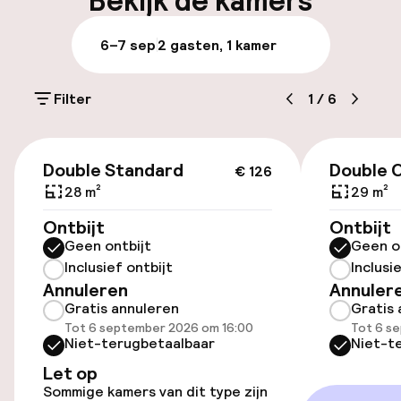
Bekijk de kamers
Meertalige medewerkers
6–7 sep
2 gasten, 1 kamer
Bagageruimte
Filter
1
/
6
Parkeren & mobiliteit
€ 126
Parkeergelegenheid op eigen terrein
Double Standard
Double 
€ 126
(binnen)
28 m²
29 m²
€ 6,00 per dag
Ontbijt
Ontbijt
Geen ontbijt
Geen o
Openbaar parkeren
Inclusief ontbijt
Inclusi
Annuleren
Annuler
Gratis annuleren
Gratis 
Toegankelijkheid
Tot 6 september 2026 om 16:00
Tot 6 s
Niet-terugbetaalbaar
Niet-t
Overal rolstoeltoegankelijk
Let op
Sommige kamers van dit type zijn
Lift