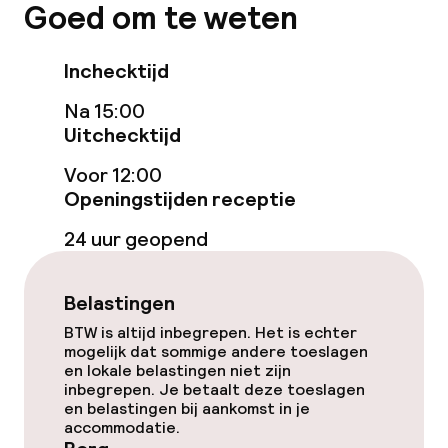
Goed om te weten
Bar
Inchecktijd
Eet- en drinkdiensten
Na 15:00
Uitchecktijd
Ontbijtbuffet
Voor 12:00
Lunch à la carte
Openingstijden receptie
Diner à la carte
24 uur geopend
Roomservice
Belastingen
Vroeg ontbijt
BTW is altijd inbegrepen. Het is echter
mogelijk dat sommige andere toeslagen
en lokale belastingen niet zijn
inbegrepen. Je betaalt deze toeslagen
Dieetopties
en belastingen bij aankomst in je
accommodatie.