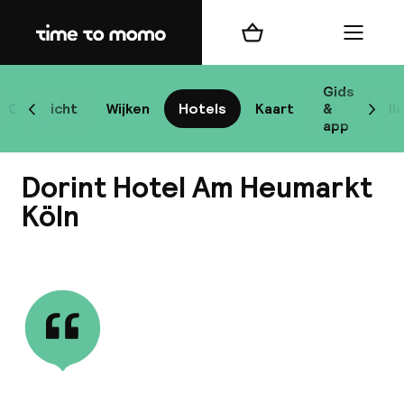
Home
Winkelmand
Menu
Ke
Gids
Overzicht
Wijken
Hotels
Kaart
&
Bl
Scroll naar links
Scrol
app
B
Dorint Hotel Am Heumarkt
Köln
Bekijk alle
best
Reisi
We