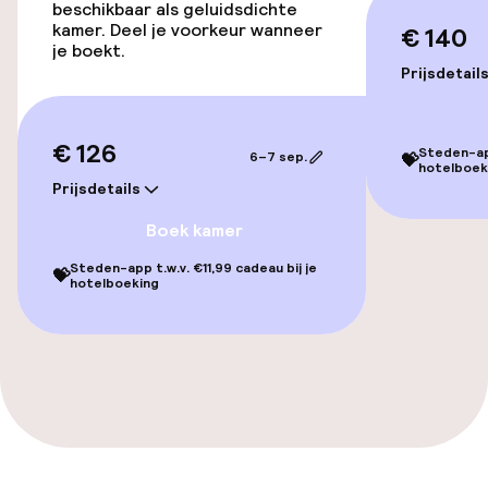
beschikbaar als geluidsdichte
kamer. Deel je voorkeur wanneer
€ 140
Voor toegankelijkheid
je boekt.
geoptimaliseerde kamers beschikbaar
Prijsdetail
Kamers
€ 126
Steden-app
6–7 sep.
💝
hotelboek
Prijsdetails
Voor toegankelijkheid
geoptimaliseerde kamers beschikbaar
Boek kamer
Steden-app t.w.v. €11,99 cadeau bij je
💝
Entertainment
hotelboeking
Gratis wifi
Eet- en drinkgelegenheden
Restaurant