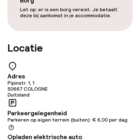
Borg
Glutenvrije opties
Let op: er is een borg vereist. Je betaalt
Vegetarische opties
deze bij aankomst in je accommodatie.
Schoonmaakvoorzieningen
Locatie
Wasservice
Zakelijke faciliteiten
Adres
Pipinstr. 1, 1
Conferentieruimte
50667
COLOGNE
Duitsland
Vergaderruimte
Parkeergelegenheid
Parkeren op eigen terrein (buiten): € 6,00 per dag
Beleid
Opladen elektrische auto
Borg bij aankomst