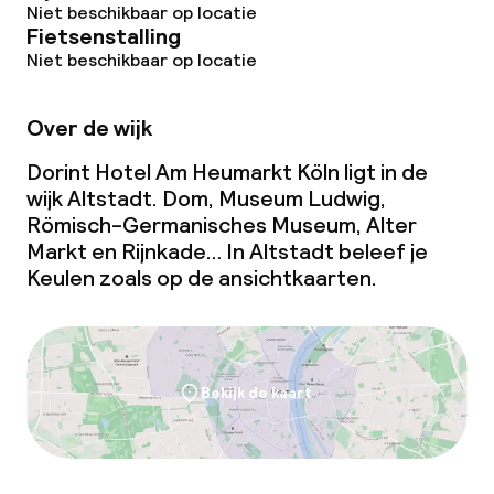
Niet beschikbaar op locatie
Fietsenstalling
Overal rookvrij
Niet beschikbaar op locatie
Kleine huisdieren toegestaan (minder
Over de wijk
dan de 5 kg)
Dorint Hotel Am Heumarkt Köln ligt in de
Grote huisdieren toegestaan (meer
wijk Altstadt. Dom, Museum Ludwig,
dan 5 kg)
Römisch-Germanisches Museum, Alter
Markt en Rijnkade… In Altstadt beleef je
Keulen zoals op de ansichtkaarten.
Bekijk de kaart