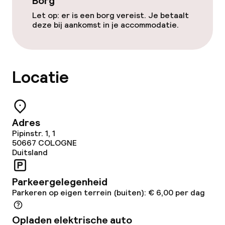
Borg
Glutenvrije opties
Let op: er is een borg vereist. Je betaalt
Vegetarische opties
deze bij aankomst in je accommodatie.
Schoonmaakvoorzieningen
Locatie
Wasservice
Zakelijke faciliteiten
Adres
Pipinstr. 1, 1
Conferentieruimte
50667
COLOGNE
Duitsland
Vergaderruimte
Parkeergelegenheid
Parkeren op eigen terrein (buiten): € 6,00 per dag
Beleid
Opladen elektrische auto
Borg bij aankomst