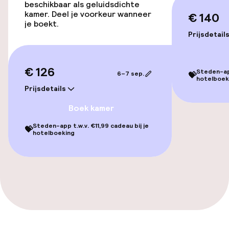
beschikbaar als geluidsdichte
kamer. Deel je voorkeur wanneer
€ 140
Voor toegankelijkheid
je boekt.
geoptimaliseerde kamers beschikbaar
Prijsdetail
Kamers
€ 126
Steden-app
6–7 sep.
💝
hotelboek
Prijsdetails
Voor toegankelijkheid
geoptimaliseerde kamers beschikbaar
Boek kamer
Steden-app t.w.v. €11,99 cadeau bij je
💝
Entertainment
hotelboeking
Gratis wifi
Eet- en drinkgelegenheden
Restaurant