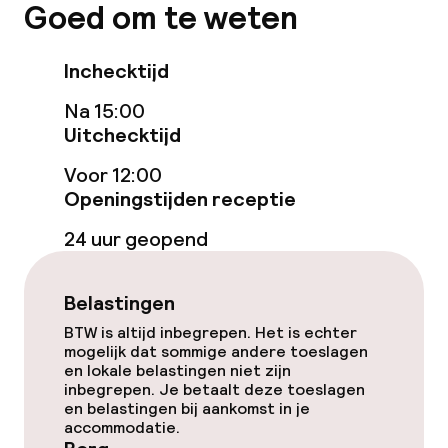
Goed om te weten
Bar
Inchecktijd
Eet- en drinkdiensten
Na 15:00
Uitchecktijd
Ontbijtbuffet
Voor 12:00
Lunch à la carte
Openingstijden receptie
Diner à la carte
24 uur geopend
Roomservice
Belastingen
Vroeg ontbijt
BTW is altijd inbegrepen. Het is echter
mogelijk dat sommige andere toeslagen
en lokale belastingen niet zijn
inbegrepen. Je betaalt deze toeslagen
Dieetopties
en belastingen bij aankomst in je
accommodatie.