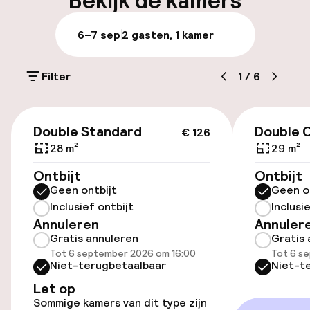
Bekijk de kamers
Meertalige medewerkers
6–7 sep
2 gasten, 1 kamer
Bagageruimte
Filter
1
/
6
Parkeren & mobiliteit
€ 126
Parkeergelegenheid op eigen terrein
Double Standard
Double 
€ 126
(binnen)
28 m²
29 m²
€ 6,00 per dag
Ontbijt
Ontbijt
Geen ontbijt
Geen o
Openbaar parkeren
Inclusief ontbijt
Inclusi
Annuleren
Annuler
Gratis annuleren
Gratis 
Toegankelijkheid
Tot 6 september 2026 om 16:00
Tot 6 s
Niet-terugbetaalbaar
Niet-t
Overal rolstoeltoegankelijk
Let op
Sommige kamers van dit type zijn
Lift