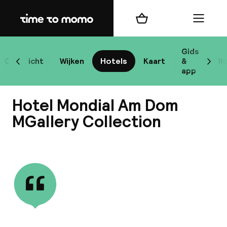
Home
Winkelmand
Menu
Ke
Gids
Overzicht
Wijken
Hotels
Kaart
&
Bl
Scroll naar links
Scrol
app
B
Hotel Mondial Am Dom
MGallery Collection
Bekijk alle
best
Reisi
We