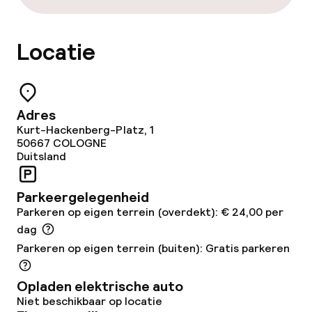
Restaurant
Locatie
Eet- en drinkdiensten
Ontbijtbuffet
Adres
Kurt-Hackenberg-Platz, 1
Diner à la carte
50667
COLOGNE
Duitsland
Roomservice
Parkeergelegenheid
Parkeren op eigen terrein (overdekt): € 24,00 per
Dieetopties
dag
Parkeren op eigen terrein (buiten): Gratis parkeren
Vegetarische opties
Opladen elektrische auto
Schoonmaakvoorzieningen
Niet beschikbaar op locatie