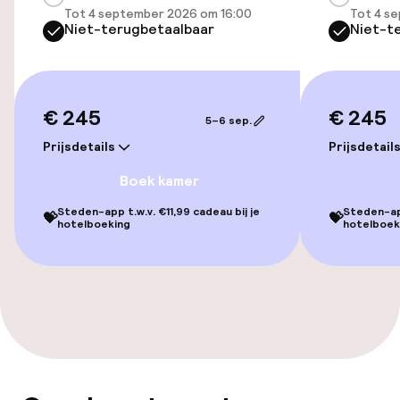
(binnen)
Tot 4 september 2026 om 16:00
Tot 4 s
Gratis parkeren
Niet-terugbetaalbaar
Niet-t
Openbaar parkeren
Fietsenstalling
€ 245
€ 245
5–6 sep.
Prijsdetails
Prijsdetail
Toegankelijkheid
Boek kamer
Overal rolstoeltoegankelijk
Steden-app t.w.v. €11,99 cadeau bij je
Steden-app
💝
💝
hotelboeking
hotelboek
Lift
Voor toegankelijkheid
geoptimaliseerde kamers beschikbaar
Kamers