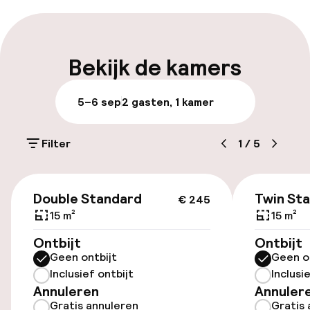
Express check-in mogelijk
Vroeg inchecken mogelijk
Bekijk de kamers
Laat uitchecken mogelijk
5–6 sep
2 gasten, 1 kamer
Meertalige medewerkers
Filter
1
/
5
Bagageruimte
€ 245
Parkeren & mobiliteit
Double Standard
Twin St
€ 245
15 m²
15 m²
Parkeergelegenheid op eigen terrein
Ontbijt
Ontbijt
(buiten)
Geen ontbijt
Geen o
€ 24,00 per dag
Inclusief ontbijt
Inclusi
Annuleren
Annuler
Parkeergelegenheid op eigen terrein
Gratis annuleren
Gratis 