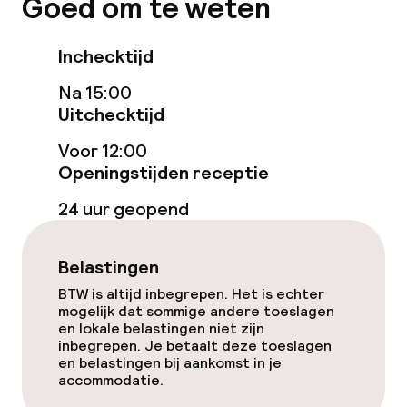
Goed om te weten
Voor toegankelijkheid
geoptimaliseerde kamers beschikbaar
Inchecktijd
Na 15:00
Zwemmen & wellness
Uitchecktijd
Stoombad
Voor 12:00
Openingstijden receptie
Fitnessruimte / gym
24 uur geopend
Entertainment
Belastingen
Gratis wifi
BTW is altijd inbegrepen. Het is echter
mogelijk dat sommige andere toeslagen
Zonneterras
en lokale belastingen niet zijn
inbegrepen. Je betaalt deze toeslagen
en belastingen bij aankomst in je
accommodatie.
Eet- en drinkgelegenheden