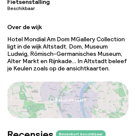
Fietsenstalling
Wasservice
Beschikbaar
Over de wijk
Zakelijke faciliteiten
Hotel Mondial Am Dom MGallery Collection
Conferentieruimte
ligt in de wijk Altstadt. Dom, Museum
Ludwig, Römisch-Germanisches Museum,
Vergaderruimte
Alter Markt en Rijnkade… In Altstadt beleef
je Keulen zoals op de ansichtkaarten.
Beleid
Overal rookvrij
Bekijk de kaart
Grote huisdieren toegestaan (meer
dan 5 kg)
Recensies
Binnenkort beschikbaar